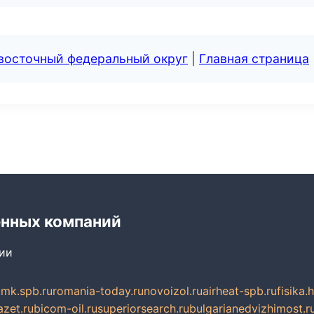
евосточный федеральный округ
|
Главная страница
енных компаний
сии
mk.spb.ru
romania-today.ru
novoizol.ru
airheat-spb.ru
fisika.
azet.ru
bicom-oil.ru
superiorsearch.ru
bulgarianedvizhimost.r