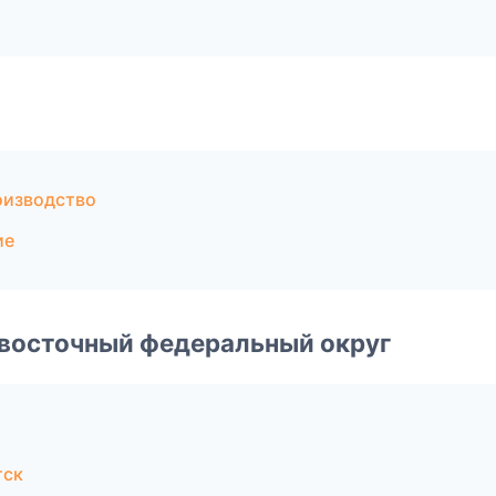
оизводство
ие
евосточный федеральный округ
тск