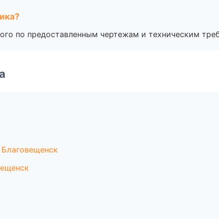
чика?
ого по предоставленным чертежам и техническим тре
а
 Благовещенск
вещенск