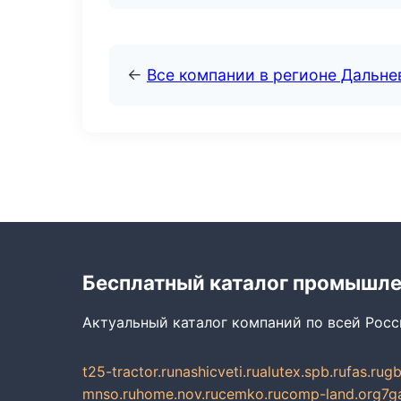
←
Все компании в регионе Дальн
Бесплатный каталог промышл
Актуальный каталог компаний по всей Рос
t25-tractor.ru
nashicveti.ru
alutex.spb.ru
fas.ru
gb
mnso.ru
home.nov.ru
cemko.ru
comp-land.org
7g