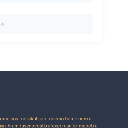
→
home.nov.ru
orakul.spb.ru
demo.home.nov.ru
u
sn-hram.ru
senovosti.ru
fexer.ru
snite-mebel.ru