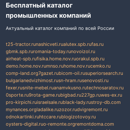
Бесплатный каталог
промышленных компаний
Актуальный каталог компаний по всей России
t25-tractor.ru
nashicveti.ru
alutex.spb.ru
fas.ru
gbmk.spb.ru
romania-today.ru
novoizol.ru
airheat-spb.ru
fisika.home.nov.ru
orakul.spb.ru
demo.home.nov.ru
mnso.ru
home.nov.ru
cemko.ru
comp-land.org
7gazet.ru
bicom-oil.ru
superiorsearch.ru
bulgarianedvizhimost.ru
sn-hram.ru
senovosti.ru
fexer.ru
snite-mebel.ru
anamvkusno.ru
technosaratov.ru
0sporte.ru
9rota-game.ru
bigbad.ru
227gp.ru
wes-ex.ru
pro-kirpichi.ru
israelsale.ru
black-lady.ru
stroy-db.com
mynances.org
ladalike.ru
zozor.ru
dvigremont.ru
odnokartinki.ru
htccare.ru
blogizotovoy.ru
oysters-digital.ru
o-remonte.org
remontdoma.com