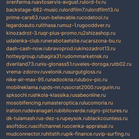
orenferma.ru
avtoservis-avgust.ru
lord-tv.ru
backstage-682-music.ru
lordfilm7.ru
lordfilm13.ru
prime-cars63.ru
un-believable.ru
codetool.ru
legardoauto.ru
lithasa.ru
muz-1.ru
gooddver.ru
kinozadrot-3.ru
qr-plus-promo.ru
2shizashop.ru
udalenka-club.ru
nerabotaetsite.ru
carszona-bu.ru
dash-cash-now.ru
bravoprod.ru
kinozadrot13.ru
hotteygroup.ru
bagira31.ru
dommarketnsk.ru
dveriland73.ru
nis-glonass51.ru
veles-doroga.ru
tb02.ru
vrema-zdorov.ru
velonik.ru
surgutgloss.ru
nike-air-max-95.ru
nadookna.ru
lubov-pic.ru
mobilreklama.ru
pds-nn.ru
socrat2000.ru
vgurin.ru
spksochi.ru
shkola-klassika.ru
sabeonline.ru
mosoblfencing.ru
masteroptica.ru
lucomoria.ru
iration.ru
devanagari.ru
biblioverde.ru
igro-pictures.ru
dk-tulamash.ru
s-dez-s.ru
peysok.ru
blackcountess.ru
asoftdoc.ru
scifichannel.ru
ocenka-appraisal.ru
mudconnector.ru
hitstih.ru
pik-finance.ru
vip-surfing.ru