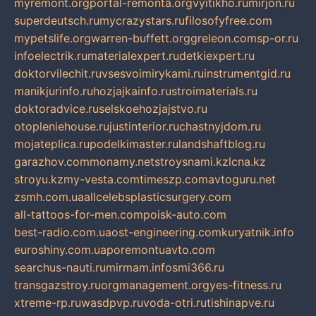
myremont.org
portal-remonta.org
vyitikho.ru
mirjon.ru
superdeutsch.ru
mycrazystars.ru
filosofyfree.com
mypetslife.org
warren-buffett.org
greleon.com
sp-or.ru
infoelectrik.ru
materialexpert.ru
detkiexpert.ru
doktorvilechit.ru
vsesvoimirykami.ru
instrumentgid.ru
manikjurinfo.ru
hozjajkainfo.ru
stroimaterials.ru
doktoradvice.ru
selskoehozjajstvo.ru
otopleniehouse.ru
justinterior.ru
chastnyjdom.ru
mojateplica.ru
podelkimaster.ru
landshaftblog.ru
garazhov.com
monamy.net
stroysnami.kz
lcna.kz
stroyu.kz
my-vesta.com
timeszp.com
avtoguru.net
zsmh.com.ua
allcelebsplasticsurgery.com
all-tattoos-for-men.com
poisk-auto.com
best-radio.com.ua
ost-engineering.com
kuryatnik.info
euroshiny.com.ua
poremontuavto.com
searchus-nauti.ru
mirmam.info
smi366.ru
transgazstroy.ru
orgmanagement.org
yes-fitness.ru
xtreme-rp.ru
wasdpvp.ru
voda-otri.ru
tishinapve.ru