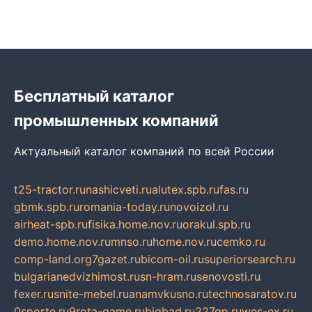
Бесплатный каталог
промышленных компаний
Актуальный каталог компаний по всей России
t25-tractor.ru
nashicveti.ru
alutex.spb.ru
fas.ru
gbmk.spb.ru
romania-today.ru
novoizol.ru
airheat-spb.ru
fisika.home.nov.ru
orakul.spb.ru
demo.home.nov.ru
mnso.ru
home.nov.ru
cemko.ru
comp-land.org
7gazet.ru
bicom-oil.ru
superiorsearch.ru
bulgarianedvizhimost.ru
sn-hram.ru
senovosti.ru
fexer.ru
snite-mebel.ru
anamvkusno.ru
technosaratov.ru
0sporte.ru
9rota-game.ru
bigbad.ru
227gp.ru
wes-ex.ru