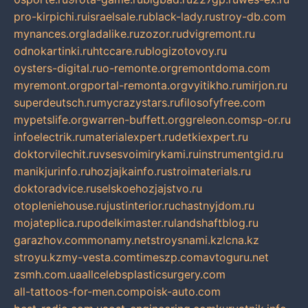
pro-kirpichi.ru
israelsale.ru
black-lady.ru
stroy-db.com
mynances.org
ladalike.ru
zozor.ru
dvigremont.ru
odnokartinki.ru
htccare.ru
blogizotovoy.ru
oysters-digital.ru
o-remonte.org
remontdoma.com
myremont.org
portal-remonta.org
vyitikho.ru
mirjon.ru
superdeutsch.ru
mycrazystars.ru
filosofyfree.com
mypetslife.org
warren-buffett.org
greleon.com
sp-or.ru
infoelectrik.ru
materialexpert.ru
detkiexpert.ru
doktorvilechit.ru
vsesvoimirykami.ru
instrumentgid.ru
manikjurinfo.ru
hozjajkainfo.ru
stroimaterials.ru
doktoradvice.ru
selskoehozjajstvo.ru
otopleniehouse.ru
justinterior.ru
chastnyjdom.ru
mojateplica.ru
podelkimaster.ru
landshaftblog.ru
garazhov.com
monamy.net
stroysnami.kz
lcna.kz
stroyu.kz
my-vesta.com
timeszp.com
avtoguru.net
zsmh.com.ua
allcelebsplasticsurgery.com
all-tattoos-for-men.com
poisk-auto.com