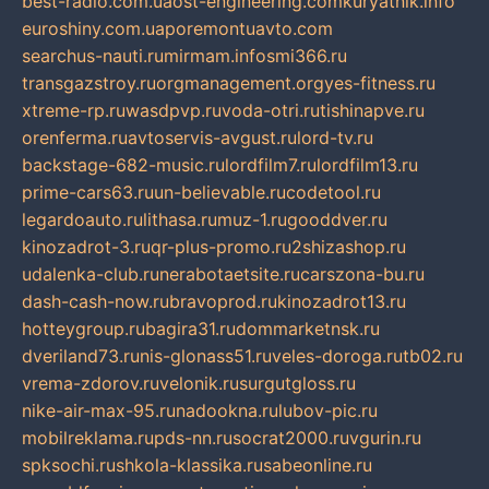
best-radio.com.ua
ost-engineering.com
kuryatnik.info
euroshiny.com.ua
poremontuavto.com
searchus-nauti.ru
mirmam.info
smi366.ru
transgazstroy.ru
orgmanagement.org
yes-fitness.ru
xtreme-rp.ru
wasdpvp.ru
voda-otri.ru
tishinapve.ru
orenferma.ru
avtoservis-avgust.ru
lord-tv.ru
backstage-682-music.ru
lordfilm7.ru
lordfilm13.ru
prime-cars63.ru
un-believable.ru
codetool.ru
legardoauto.ru
lithasa.ru
muz-1.ru
gooddver.ru
kinozadrot-3.ru
qr-plus-promo.ru
2shizashop.ru
udalenka-club.ru
nerabotaetsite.ru
carszona-bu.ru
dash-cash-now.ru
bravoprod.ru
kinozadrot13.ru
hotteygroup.ru
bagira31.ru
dommarketnsk.ru
dveriland73.ru
nis-glonass51.ru
veles-doroga.ru
tb02.ru
vrema-zdorov.ru
velonik.ru
surgutgloss.ru
nike-air-max-95.ru
nadookna.ru
lubov-pic.ru
mobilreklama.ru
pds-nn.ru
socrat2000.ru
vgurin.ru
spksochi.ru
shkola-klassika.ru
sabeonline.ru