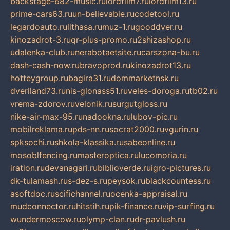
backstage-682-music.ru
lordfilm7.ru
lordfilm13.ru
prime-cars63.ru
un-believable.ru
codetool.ru
legardoauto.ru
lithasa.ru
muz-1.ru
gooddver.ru
kinozadrot-3.ru
qr-plus-promo.ru
2shizashop.ru
udalenka-club.ru
nerabotaetsite.ru
carszona-bu.ru
dash-cash-now.ru
bravoprod.ru
kinozadrot13.ru
hotteygroup.ru
bagira31.ru
dommarketnsk.ru
dveriland73.ru
nis-glonass51.ru
veles-doroga.ru
tb02.ru
vrema-zdorov.ru
velonik.ru
surgutgloss.ru
nike-air-max-95.ru
nadookna.ru
lubov-pic.ru
mobilreklama.ru
pds-nn.ru
socrat2000.ru
vgurin.ru
spksochi.ru
shkola-klassika.ru
sabeonline.ru
mosoblfencing.ru
masteroptica.ru
lucomoria.ru
iration.ru
devanagari.ru
biblioverde.ru
igro-pictures.ru
dk-tulamash.ru
s-dez-s.ru
peysok.ru
blackcountess.ru
asoftdoc.ru
scifichannel.ru
ocenka-appraisal.ru
mudconnector.ru
hitstih.ru
pik-finance.ru
vip-surfing.ru
wundermoscow.ru
olymp-clan.ru
dr-pavlush.ru