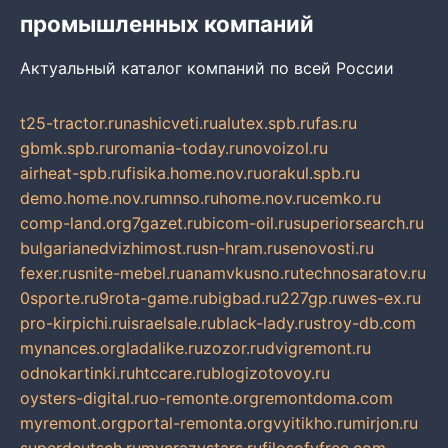
промышленных компаний
Актуальный каталог компаний по всей России
t25-tractor.ru
nashicveti.ru
alutex.spb.ru
fas.ru
gbmk.spb.ru
romania-today.ru
novoizol.ru
airheat-spb.ru
fisika.home.nov.ru
orakul.spb.ru
demo.home.nov.ru
mnso.ru
home.nov.ru
cemko.ru
comp-land.org
7gazet.ru
bicom-oil.ru
superiorsearch.ru
bulgarianedvizhimost.ru
sn-hram.ru
senovosti.ru
fexer.ru
snite-mebel.ru
anamvkusno.ru
technosaratov.ru
0sporte.ru
9rota-game.ru
bigbad.ru
227gp.ru
wes-ex.ru
pro-kirpichi.ru
israelsale.ru
black-lady.ru
stroy-db.com
mynances.org
ladalike.ru
zozor.ru
dvigremont.ru
odnokartinki.ru
htccare.ru
blogizotovoy.ru
oysters-digital.ru
o-remonte.org
remontdoma.com
myremont.org
portal-remonta.org
vyitikho.ru
mirjon.ru