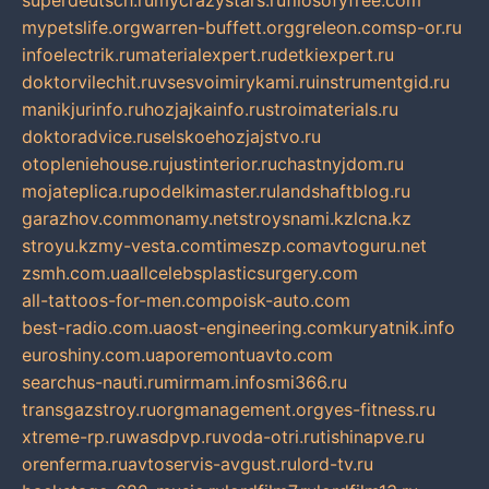
superdeutsch.ru
mycrazystars.ru
filosofyfree.com
mypetslife.org
warren-buffett.org
greleon.com
sp-or.ru
infoelectrik.ru
materialexpert.ru
detkiexpert.ru
doktorvilechit.ru
vsesvoimirykami.ru
instrumentgid.ru
manikjurinfo.ru
hozjajkainfo.ru
stroimaterials.ru
doktoradvice.ru
selskoehozjajstvo.ru
otopleniehouse.ru
justinterior.ru
chastnyjdom.ru
mojateplica.ru
podelkimaster.ru
landshaftblog.ru
garazhov.com
monamy.net
stroysnami.kz
lcna.kz
stroyu.kz
my-vesta.com
timeszp.com
avtoguru.net
zsmh.com.ua
allcelebsplasticsurgery.com
all-tattoos-for-men.com
poisk-auto.com
best-radio.com.ua
ost-engineering.com
kuryatnik.info
euroshiny.com.ua
poremontuavto.com
searchus-nauti.ru
mirmam.info
smi366.ru
transgazstroy.ru
orgmanagement.org
yes-fitness.ru
xtreme-rp.ru
wasdpvp.ru
voda-otri.ru
tishinapve.ru
orenferma.ru
avtoservis-avgust.ru
lord-tv.ru