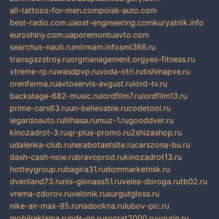
all-tattoos-for-men.com
poisk-auto.com
best-radio.com.ua
ost-engineering.com
kuryatnik.info
euroshiny.com.ua
poremontuavto.com
searchus-nauti.ru
mirmam.info
smi366.ru
transgazstroy.ru
orgmanagement.org
yes-fitness.ru
xtreme-rp.ru
wasdpvp.ru
voda-otri.ru
tishinapve.ru
orenferma.ru
avtoservis-avgust.ru
lord-tv.ru
backstage-682-music.ru
lordfilm7.ru
lordfilm13.ru
prime-cars63.ru
un-believable.ru
codetool.ru
legardoauto.ru
lithasa.ru
muz-1.ru
gooddver.ru
kinozadrot-3.ru
qr-plus-promo.ru
2shizashop.ru
udalenka-club.ru
nerabotaetsite.ru
carszona-bu.ru
dash-cash-now.ru
bravoprod.ru
kinozadrot13.ru
hotteygroup.ru
bagira31.ru
dommarketnsk.ru
dveriland73.ru
nis-glonass51.ru
veles-doroga.ru
tb02.ru
vrema-zdorov.ru
velonik.ru
surgutgloss.ru
nike-air-max-95.ru
nadookna.ru
lubov-pic.ru
mobilreklama.ru
pds-nn.ru
socrat2000.ru
vgurin.ru