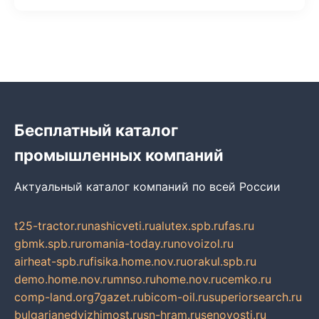
Бесплатный каталог
промышленных компаний
Актуальный каталог компаний по всей России
t25-tractor.ru
nashicveti.ru
alutex.spb.ru
fas.ru
gbmk.spb.ru
romania-today.ru
novoizol.ru
airheat-spb.ru
fisika.home.nov.ru
orakul.spb.ru
demo.home.nov.ru
mnso.ru
home.nov.ru
cemko.ru
comp-land.org
7gazet.ru
bicom-oil.ru
superiorsearch.ru
bulgarianedvizhimost.ru
sn-hram.ru
senovosti.ru