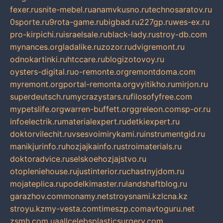
fexer.ru
snite-mebel.ru
anamvkusno.ru
technosaratov.ru
0sporte.ru
9rota-game.ru
bigbad.ru
227gp.ru
wes-ex.ru
pro-kirpichi.ru
israelsale.ru
black-lady.ru
stroy-db.com
mynances.org
ladalike.ru
zozor.ru
dvigremont.ru
odnokartinki.ru
htccare.ru
blogizotovoy.ru
oysters-digital.ru
o-remonte.org
remontdoma.com
myremont.org
portal-remonta.org
vyitikho.ru
mirjon.ru
superdeutsch.ru
mycrazystars.ru
filosofyfree.com
mypetslife.org
warren-buffett.org
greleon.com
sp-or.ru
infoelectrik.ru
materialexpert.ru
detkiexpert.ru
doktorvilechit.ru
vsesvoimirykami.ru
instrumentgid.ru
manikjurinfo.ru
hozjajkainfo.ru
stroimaterials.ru
doktoradvice.ru
selskoehozjajstvo.ru
otopleniehouse.ru
justinterior.ru
chastnyjdom.ru
mojateplica.ru
podelkimaster.ru
landshaftblog.ru
garazhov.com
monamy.net
stroysnami.kz
lcna.kz
stroyu.kz
my-vesta.com
timeszp.com
avtoguru.net
zsmh.com.ua
allcelebsplasticsurgery.com