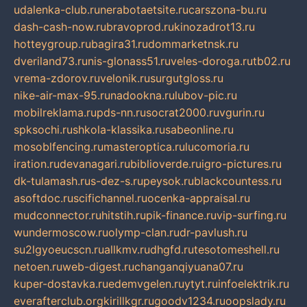
udalenka-club.ru
nerabotaetsite.ru
carszona-bu.ru
dash-cash-now.ru
bravoprod.ru
kinozadrot13.ru
hotteygroup.ru
bagira31.ru
dommarketnsk.ru
dveriland73.ru
nis-glonass51.ru
veles-doroga.ru
tb02.ru
vrema-zdorov.ru
velonik.ru
surgutgloss.ru
nike-air-max-95.ru
nadookna.ru
lubov-pic.ru
mobilreklama.ru
pds-nn.ru
socrat2000.ru
vgurin.ru
spksochi.ru
shkola-klassika.ru
sabeonline.ru
mosoblfencing.ru
masteroptica.ru
lucomoria.ru
iration.ru
devanagari.ru
biblioverde.ru
igro-pictures.ru
dk-tulamash.ru
s-dez-s.ru
peysok.ru
blackcountess.ru
asoftdoc.ru
scifichannel.ru
ocenka-appraisal.ru
mudconnector.ru
hitstih.ru
pik-finance.ru
vip-surfing.ru
wundermoscow.ru
olymp-clan.ru
dr-pavlush.ru
su2lgyoeucscn.ru
allkmv.ru
dhgfd.ru
tesotomeshell.ru
netoen.ru
web-digest.ru
changanqiyuana07.ru
kuper-dostavka.ru
edemvgelen.ru
ytyt.ru
infoelektrik.ru
everafterclub.org
kirillkgr.ru
goodv1234.ru
oopslady.ru