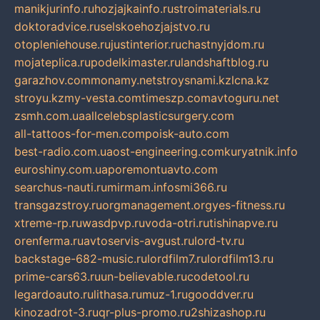
manikjurinfo.ru
hozjajkainfo.ru
stroimaterials.ru
doktoradvice.ru
selskoehozjajstvo.ru
otopleniehouse.ru
justinterior.ru
chastnyjdom.ru
mojateplica.ru
podelkimaster.ru
landshaftblog.ru
garazhov.com
monamy.net
stroysnami.kz
lcna.kz
stroyu.kz
my-vesta.com
timeszp.com
avtoguru.net
zsmh.com.ua
allcelebsplasticsurgery.com
all-tattoos-for-men.com
poisk-auto.com
best-radio.com.ua
ost-engineering.com
kuryatnik.info
euroshiny.com.ua
poremontuavto.com
searchus-nauti.ru
mirmam.info
smi366.ru
transgazstroy.ru
orgmanagement.org
yes-fitness.ru
xtreme-rp.ru
wasdpvp.ru
voda-otri.ru
tishinapve.ru
orenferma.ru
avtoservis-avgust.ru
lord-tv.ru
backstage-682-music.ru
lordfilm7.ru
lordfilm13.ru
prime-cars63.ru
un-believable.ru
codetool.ru
legardoauto.ru
lithasa.ru
muz-1.ru
gooddver.ru
kinozadrot-3.ru
qr-plus-promo.ru
2shizashop.ru