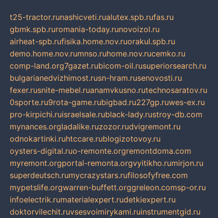
t25-tractor.ru
nashicveti.ru
alutex.spb.ru
fas.ru
gbmk.spb.ru
romania-today.ru
novoizol.ru
airheat-spb.ru
fisika.home.nov.ru
orakul.spb.ru
demo.home.nov.ru
mnso.ru
home.nov.ru
cemko.ru
comp-land.org
7gazet.ru
bicom-oil.ru
superiorsearch.ru
bulgarianedvizhimost.ru
sn-hram.ru
senovosti.ru
fexer.ru
snite-mebel.ru
anamvkusno.ru
technosaratov.ru
0sporte.ru
9rota-game.ru
bigbad.ru
227gp.ru
wes-ex.ru
pro-kirpichi.ru
israelsale.ru
black-lady.ru
stroy-db.com
mynances.org
ladalike.ru
zozor.ru
dvigremont.ru
odnokartinki.ru
htccare.ru
blogizotovoy.ru
oysters-digital.ru
o-remonte.org
remontdoma.com
myremont.org
portal-remonta.org
vyitikho.ru
mirjon.ru
superdeutsch.ru
mycrazystars.ru
filosofyfree.com
mypetslife.org
warren-buffett.org
greleon.com
sp-or.ru
infoelectrik.ru
materialexpert.ru
detkiexpert.ru
doktorvilechit.ru
vsesvoimirykami.ru
instrumentgid.ru