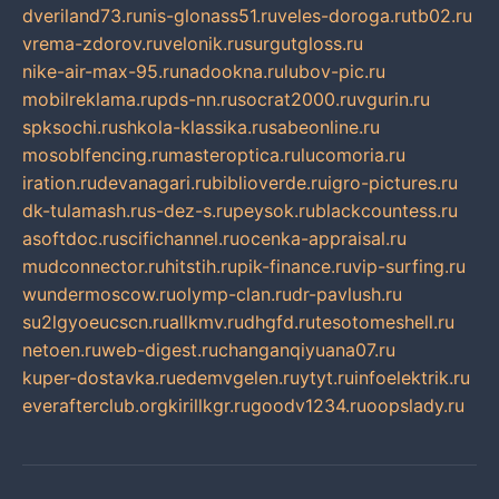
dveriland73.ru
nis-glonass51.ru
veles-doroga.ru
tb02.ru
vrema-zdorov.ru
velonik.ru
surgutgloss.ru
nike-air-max-95.ru
nadookna.ru
lubov-pic.ru
mobilreklama.ru
pds-nn.ru
socrat2000.ru
vgurin.ru
spksochi.ru
shkola-klassika.ru
sabeonline.ru
mosoblfencing.ru
masteroptica.ru
lucomoria.ru
iration.ru
devanagari.ru
biblioverde.ru
igro-pictures.ru
dk-tulamash.ru
s-dez-s.ru
peysok.ru
blackcountess.ru
asoftdoc.ru
scifichannel.ru
ocenka-appraisal.ru
mudconnector.ru
hitstih.ru
pik-finance.ru
vip-surfing.ru
wundermoscow.ru
olymp-clan.ru
dr-pavlush.ru
su2lgyoeucscn.ru
allkmv.ru
dhgfd.ru
tesotomeshell.ru
netoen.ru
web-digest.ru
changanqiyuana07.ru
kuper-dostavka.ru
edemvgelen.ru
ytyt.ru
infoelektrik.ru
everafterclub.org
kirillkgr.ru
goodv1234.ru
oopslady.ru