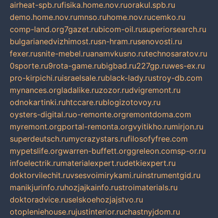
airheat-spb.ru
fisika.home.nov.ru
orakul.spb.ru
demo.home.nov.ru
mnso.ru
home.nov.ru
cemko.ru
comp-land.org
7gazet.ru
bicom-oil.ru
superiorsearch.ru
bulgarianedvizhimost.ru
sn-hram.ru
senovosti.ru
fexer.ru
snite-mebel.ru
anamvkusno.ru
technosaratov.ru
0sporte.ru
9rota-game.ru
bigbad.ru
227gp.ru
wes-ex.ru
pro-kirpichi.ru
israelsale.ru
black-lady.ru
stroy-db.com
mynances.org
ladalike.ru
zozor.ru
dvigremont.ru
odnokartinki.ru
htccare.ru
blogizotovoy.ru
oysters-digital.ru
o-remonte.org
remontdoma.com
myremont.org
portal-remonta.org
vyitikho.ru
mirjon.ru
superdeutsch.ru
mycrazystars.ru
filosofyfree.com
mypetslife.org
warren-buffett.org
greleon.com
sp-or.ru
infoelectrik.ru
materialexpert.ru
detkiexpert.ru
doktorvilechit.ru
vsesvoimirykami.ru
instrumentgid.ru
manikjurinfo.ru
hozjajkainfo.ru
stroimaterials.ru
doktoradvice.ru
selskoehozjajstvo.ru
otopleniehouse.ru
justinterior.ru
chastnyjdom.ru