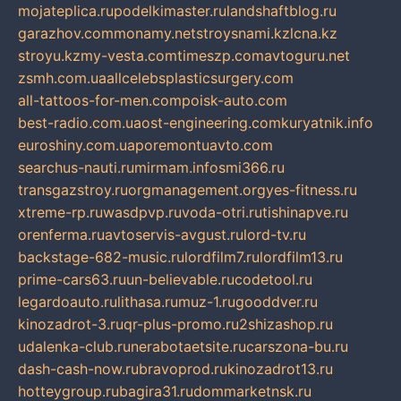
mojateplica.ru
podelkimaster.ru
landshaftblog.ru
garazhov.com
monamy.net
stroysnami.kz
lcna.kz
stroyu.kz
my-vesta.com
timeszp.com
avtoguru.net
zsmh.com.ua
allcelebsplasticsurgery.com
all-tattoos-for-men.com
poisk-auto.com
best-radio.com.ua
ost-engineering.com
kuryatnik.info
euroshiny.com.ua
poremontuavto.com
searchus-nauti.ru
mirmam.info
smi366.ru
transgazstroy.ru
orgmanagement.org
yes-fitness.ru
xtreme-rp.ru
wasdpvp.ru
voda-otri.ru
tishinapve.ru
orenferma.ru
avtoservis-avgust.ru
lord-tv.ru
backstage-682-music.ru
lordfilm7.ru
lordfilm13.ru
prime-cars63.ru
un-believable.ru
codetool.ru
legardoauto.ru
lithasa.ru
muz-1.ru
gooddver.ru
kinozadrot-3.ru
qr-plus-promo.ru
2shizashop.ru
udalenka-club.ru
nerabotaetsite.ru
carszona-bu.ru
dash-cash-now.ru
bravoprod.ru
kinozadrot13.ru
hotteygroup.ru
bagira31.ru
dommarketnsk.ru