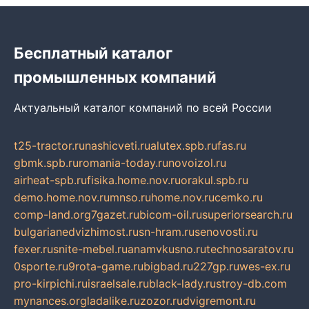
Бесплатный каталог
промышленных компаний
Актуальный каталог компаний по всей России
t25-tractor.ru
nashicveti.ru
alutex.spb.ru
fas.ru
gbmk.spb.ru
romania-today.ru
novoizol.ru
airheat-spb.ru
fisika.home.nov.ru
orakul.spb.ru
demo.home.nov.ru
mnso.ru
home.nov.ru
cemko.ru
comp-land.org
7gazet.ru
bicom-oil.ru
superiorsearch.ru
bulgarianedvizhimost.ru
sn-hram.ru
senovosti.ru
fexer.ru
snite-mebel.ru
anamvkusno.ru
technosaratov.ru
0sporte.ru
9rota-game.ru
bigbad.ru
227gp.ru
wes-ex.ru
pro-kirpichi.ru
israelsale.ru
black-lady.ru
stroy-db.com
mynances.org
ladalike.ru
zozor.ru
dvigremont.ru