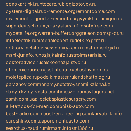
odnokartinki.ru
htccare.ru
blogizotovoy.ru
oysters-digital.ru
o-remonte.org
remontdoma.com
myremont.org
portal-remonta.org
vyitikho.ru
mirjon.ru
superdeutsch.ru
mycrazystars.ru
filosofyfree.com
mypetslife.org
warren-buffett.org
greleon.com
sp-or.ru
infoelectrik.ru
materialexpert.ru
detkiexpert.ru
doktorvilechit.ru
vsesvoimirykami.ru
instrumentgid.ru
manikjurinfo.ru
hozjajkainfo.ru
stroimaterials.ru
doktoradvice.ru
selskoehozjajstvo.ru
otopleniehouse.ru
justinterior.ru
chastnyjdom.ru
mojateplica.ru
podelkimaster.ru
landshaftblog.ru
garazhov.com
monamy.net
stroysnami.kz
lcna.kz
stroyu.kz
my-vesta.com
timeszp.com
avtoguru.net
zsmh.com.ua
allcelebsplasticsurgery.com
all-tattoos-for-men.com
poisk-auto.com
best-radio.com.ua
ost-engineering.com
kuryatnik.info
euroshiny.com.ua
poremontuavto.com
searchus-nauti.ru
mirmam.info
smi366.ru