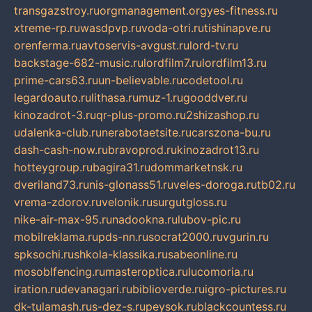
transgazstroy.ru
orgmanagement.org
yes-fitness.ru
xtreme-rp.ru
wasdpvp.ru
voda-otri.ru
tishinapve.ru
orenferma.ru
avtoservis-avgust.ru
lord-tv.ru
backstage-682-music.ru
lordfilm7.ru
lordfilm13.ru
prime-cars63.ru
un-believable.ru
codetool.ru
legardoauto.ru
lithasa.ru
muz-1.ru
gooddver.ru
kinozadrot-3.ru
qr-plus-promo.ru
2shizashop.ru
udalenka-club.ru
nerabotaetsite.ru
carszona-bu.ru
dash-cash-now.ru
bravoprod.ru
kinozadrot13.ru
hotteygroup.ru
bagira31.ru
dommarketnsk.ru
dveriland73.ru
nis-glonass51.ru
veles-doroga.ru
tb02.ru
vrema-zdorov.ru
velonik.ru
surgutgloss.ru
nike-air-max-95.ru
nadookna.ru
lubov-pic.ru
mobilreklama.ru
pds-nn.ru
socrat2000.ru
vgurin.ru
spksochi.ru
shkola-klassika.ru
sabeonline.ru
mosoblfencing.ru
masteroptica.ru
lucomoria.ru
iration.ru
devanagari.ru
biblioverde.ru
igro-pictures.ru
dk-tulamash.ru
s-dez-s.ru
peysok.ru
blackcountess.ru