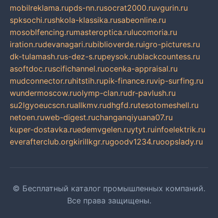
mobilreklama.ru
pds-nn.ru
socrat2000.ru
vgurin.ru
spksochi.ru
shkola-klassika.ru
sabeonline.ru
mosoblfencing.ru
masteroptica.ru
lucomoria.ru
iration.ru
devanagari.ru
biblioverde.ru
igro-pictures.ru
dk-tulamash.ru
s-dez-s.ru
peysok.ru
blackcountess.ru
asoftdoc.ru
scifichannel.ru
ocenka-appraisal.ru
mudconnector.ru
hitstih.ru
pik-finance.ru
vip-surfing.ru
wundermoscow.ru
olymp-clan.ru
dr-pavlush.ru
su2lgyoeucscn.ru
allkmv.ru
dhgfd.ru
tesotomeshell.ru
netoen.ru
web-digest.ru
changanqiyuana07.ru
kuper-dostavka.ru
edemvgelen.ru
ytyt.ru
infoelektrik.ru
everafterclub.org
kirillkgr.ru
goodv1234.ru
oopslady.ru
© Бесплатный каталог промышленных компаний.
Все права защищены.