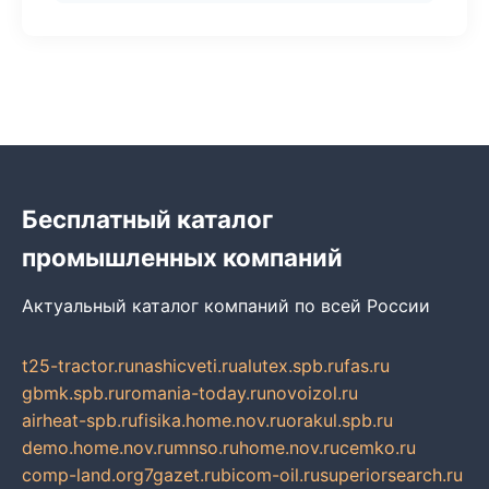
Бесплатный каталог
промышленных компаний
Актуальный каталог компаний по всей России
t25-tractor.ru
nashicveti.ru
alutex.spb.ru
fas.ru
gbmk.spb.ru
romania-today.ru
novoizol.ru
airheat-spb.ru
fisika.home.nov.ru
orakul.spb.ru
demo.home.nov.ru
mnso.ru
home.nov.ru
cemko.ru
comp-land.org
7gazet.ru
bicom-oil.ru
superiorsearch.ru