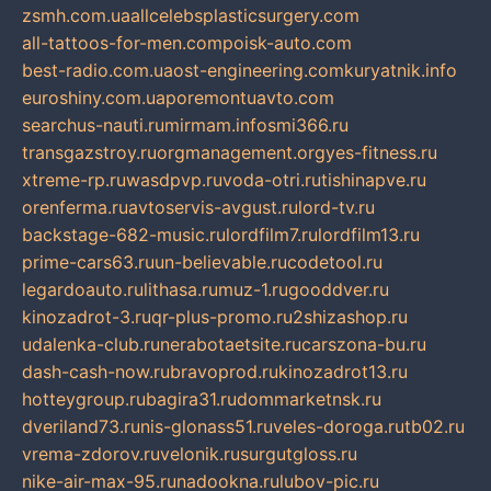
zsmh.com.ua
allcelebsplasticsurgery.com
all-tattoos-for-men.com
poisk-auto.com
best-radio.com.ua
ost-engineering.com
kuryatnik.info
euroshiny.com.ua
poremontuavto.com
searchus-nauti.ru
mirmam.info
smi366.ru
transgazstroy.ru
orgmanagement.org
yes-fitness.ru
xtreme-rp.ru
wasdpvp.ru
voda-otri.ru
tishinapve.ru
orenferma.ru
avtoservis-avgust.ru
lord-tv.ru
backstage-682-music.ru
lordfilm7.ru
lordfilm13.ru
prime-cars63.ru
un-believable.ru
codetool.ru
legardoauto.ru
lithasa.ru
muz-1.ru
gooddver.ru
kinozadrot-3.ru
qr-plus-promo.ru
2shizashop.ru
udalenka-club.ru
nerabotaetsite.ru
carszona-bu.ru
dash-cash-now.ru
bravoprod.ru
kinozadrot13.ru
hotteygroup.ru
bagira31.ru
dommarketnsk.ru
dveriland73.ru
nis-glonass51.ru
veles-doroga.ru
tb02.ru
vrema-zdorov.ru
velonik.ru
surgutgloss.ru
nike-air-max-95.ru
nadookna.ru
lubov-pic.ru