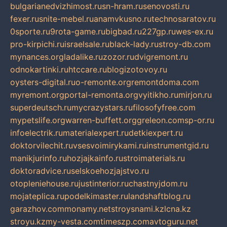
bulgarianedvizhimost.ru
sn-hram.ru
senovosti.ru
fexer.ru
snite-mebel.ru
anamvkusno.ru
technosaratov.ru
0sporte.ru
9rota-game.ru
bigbad.ru
227gp.ru
wes-ex.ru
pro-kirpichi.ru
israelsale.ru
black-lady.ru
stroy-db.com
mynances.org
ladalike.ru
zozor.ru
dvigremont.ru
odnokartinki.ru
htccare.ru
blogizotovoy.ru
oysters-digital.ru
o-remonte.org
remontdoma.com
myremont.org
portal-remonta.org
vyitikho.ru
mirjon.ru
superdeutsch.ru
mycrazystars.ru
filosofyfree.com
mypetslife.org
warren-buffett.org
greleon.com
sp-or.ru
infoelectrik.ru
materialexpert.ru
detkiexpert.ru
doktorvilechit.ru
vsesvoimirykami.ru
instrumentgid.ru
manikjurinfo.ru
hozjajkainfo.ru
stroimaterials.ru
doktoradvice.ru
selskoehozjajstvo.ru
otopleniehouse.ru
justinterior.ru
chastnyjdom.ru
mojateplica.ru
podelkimaster.ru
landshaftblog.ru
garazhov.com
monamy.net
stroysnami.kz
lcna.kz
stroyu.kz
my-vesta.com
timeszp.com
avtoguru.net