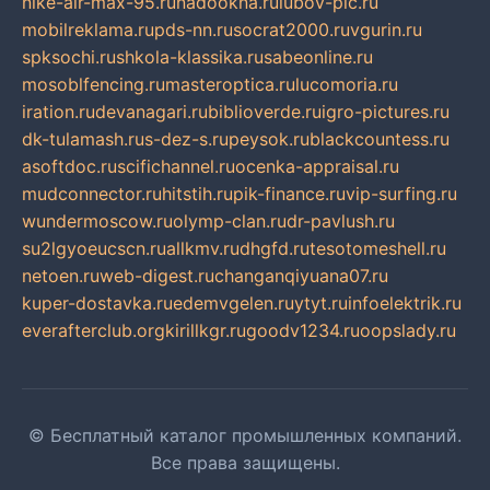
nike-air-max-95.ru
nadookna.ru
lubov-pic.ru
mobilreklama.ru
pds-nn.ru
socrat2000.ru
vgurin.ru
spksochi.ru
shkola-klassika.ru
sabeonline.ru
mosoblfencing.ru
masteroptica.ru
lucomoria.ru
iration.ru
devanagari.ru
biblioverde.ru
igro-pictures.ru
dk-tulamash.ru
s-dez-s.ru
peysok.ru
blackcountess.ru
asoftdoc.ru
scifichannel.ru
ocenka-appraisal.ru
mudconnector.ru
hitstih.ru
pik-finance.ru
vip-surfing.ru
wundermoscow.ru
olymp-clan.ru
dr-pavlush.ru
su2lgyoeucscn.ru
allkmv.ru
dhgfd.ru
tesotomeshell.ru
netoen.ru
web-digest.ru
changanqiyuana07.ru
kuper-dostavka.ru
edemvgelen.ru
ytyt.ru
infoelektrik.ru
everafterclub.org
kirillkgr.ru
goodv1234.ru
oopslady.ru
© Бесплатный каталог промышленных компаний.
Все права защищены.