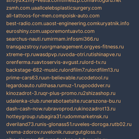
stroyu.kz
my-vesta.com
timeszp.com
avtoguru.net
zsmh.com.ua
allcelebsplasticsurgery.com
all-tattoos-for-men.com
poisk-auto.com
best-radio.com.ua
ost-engineering.com
kuryatnik.info
euroshiny.com.ua
poremontuavto.com
searchus-nauti.ru
mirmam.info
smi366.ru
transgazstroy.ru
orgmanagement.org
yes-fitness.ru
xtreme-rp.ru
wasdpvp.ru
voda-otri.ru
tishinapve.ru
orenferma.ru
avtoservis-avgust.ru
lord-tv.ru
backstage-682-music.ru
lordfilm7.ru
lordfilm13.ru
prime-cars63.ru
un-believable.ru
codetool.ru
legardoauto.ru
lithasa.ru
muz-1.ru
gooddver.ru
kinozadrot-3.ru
qr-plus-promo.ru
2shizashop.ru
udalenka-club.ru
nerabotaetsite.ru
carszona-bu.ru
dash-cash-now.ru
bravoprod.ru
kinozadrot13.ru
hotteygroup.ru
bagira31.ru
dommarketnsk.ru
dveriland73.ru
nis-glonass51.ru
veles-doroga.ru
tb02.ru
vrema-zdorov.ru
velonik.ru
surgutgloss.ru