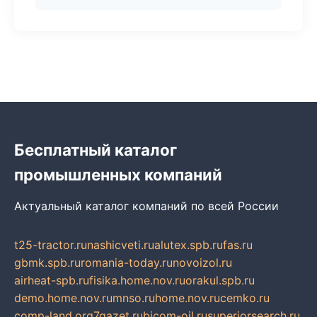
Бесплатный каталог
промышленных компаний
Актуальный каталог компаний по всей России
t25-tractor.ru
nashicveti.ru
alutex.spb.ru
fas.ru
gbmk.spb.ru
romania-today.ru
novoizol.ru
airheat-spb.ru
fisika.home.nov.ru
orakul.spb.ru
demo.home.nov.ru
mnso.ru
home.nov.ru
cemko.ru
comp-land.org
7gazet.ru
bicom-oil.ru
superiorsearch.ru