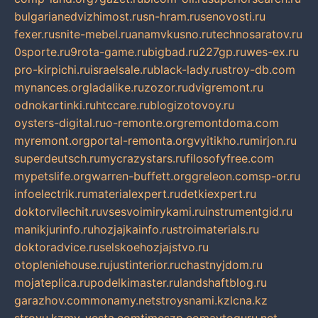
bulgarianedvizhimost.ru
sn-hram.ru
senovosti.ru
fexer.ru
snite-mebel.ru
anamvkusno.ru
technosaratov.ru
0sporte.ru
9rota-game.ru
bigbad.ru
227gp.ru
wes-ex.ru
pro-kirpichi.ru
israelsale.ru
black-lady.ru
stroy-db.com
mynances.org
ladalike.ru
zozor.ru
dvigremont.ru
odnokartinki.ru
htccare.ru
blogizotovoy.ru
oysters-digital.ru
o-remonte.org
remontdoma.com
myremont.org
portal-remonta.org
vyitikho.ru
mirjon.ru
superdeutsch.ru
mycrazystars.ru
filosofyfree.com
mypetslife.org
warren-buffett.org
greleon.com
sp-or.ru
infoelectrik.ru
materialexpert.ru
detkiexpert.ru
doktorvilechit.ru
vsesvoimirykami.ru
instrumentgid.ru
manikjurinfo.ru
hozjajkainfo.ru
stroimaterials.ru
doktoradvice.ru
selskoehozjajstvo.ru
otopleniehouse.ru
justinterior.ru
chastnyjdom.ru
mojateplica.ru
podelkimaster.ru
landshaftblog.ru
garazhov.com
monamy.net
stroysnami.kz
lcna.kz