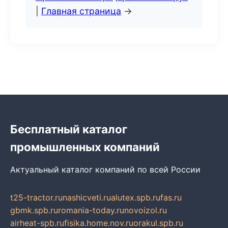
|
Главная страница
→
Бесплатный каталог
промышленных компаний
Актуальный каталог компаний по всей России
t25-tractor.ru
nashicveti.ru
alutex.spb.ru
fas.ru
gbmk.spb.ru
romania-today.ru
novoizol.ru
airheat-spb.ru
fisika.home.nov.ru
orakul.spb.ru