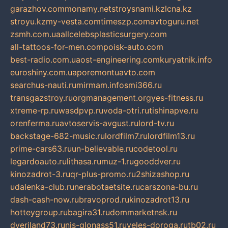
garazhov.com
monamy.net
stroysnami.kz
lcna.kz
stroyu.kz
my-vesta.com
timeszp.com
avtoguru.net
zsmh.com.ua
allcelebsplasticsurgery.com
all-tattoos-for-men.com
poisk-auto.com
best-radio.com.ua
ost-engineering.com
kuryatnik.info
euroshiny.com.ua
poremontuavto.com
searchus-nauti.ru
mirmam.info
smi366.ru
transgazstroy.ru
orgmanagement.org
yes-fitness.ru
xtreme-rp.ru
wasdpvp.ru
voda-otri.ru
tishinapve.ru
orenferma.ru
avtoservis-avgust.ru
lord-tv.ru
backstage-682-music.ru
lordfilm7.ru
lordfilm13.ru
prime-cars63.ru
un-believable.ru
codetool.ru
legardoauto.ru
lithasa.ru
muz-1.ru
gooddver.ru
kinozadrot-3.ru
qr-plus-promo.ru
2shizashop.ru
udalenka-club.ru
nerabotaetsite.ru
carszona-bu.ru
dash-cash-now.ru
bravoprod.ru
kinozadrot13.ru
hotteygroup.ru
bagira31.ru
dommarketnsk.ru
dveriland73.ru
nis-glonass51.ru
veles-doroga.ru
tb02.ru