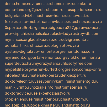
demo.home.nov.ru
mnso.ru
home.nov.ru
cemko.ru
comp-land.org
7gazet.ru
bicom-oil.ru
superiorsearch.ru
bulgarianedvizhimost.ru
sn-hram.ru
senovosti.ru
fexer.ru
snite-mebel.ru
anamvkusno.ru
technosaratov.ru
0sporte.ru
9rota-game.ru
bigbad.ru
227gp.ru
wes-ex.ru
pro-kirpichi.ru
israelsale.ru
black-lady.ru
stroy-db.com
mynances.org
ladalike.ru
zozor.ru
dvigremont.ru
odnokartinki.ru
htccare.ru
blogizotovoy.ru
oysters-digital.ru
o-remonte.org
remontdoma.com
myremont.org
portal-remonta.org
vyitikho.ru
mirjon.ru
superdeutsch.ru
mycrazystars.ru
filosofyfree.com
mypetslife.org
warren-buffett.org
greleon.com
sp-or.ru
infoelectrik.ru
materialexpert.ru
detkiexpert.ru
doktorvilechit.ru
vsesvoimirykami.ru
instrumentgid.ru
manikjurinfo.ru
hozjajkainfo.ru
stroimaterials.ru
doktoradvice.ru
selskoehozjajstvo.ru
otopleniehouse.ru
justinterior.ru
chastnyjdom.ru
mojateplica.ru
podelkimaster.ru
landshaftblog.ru