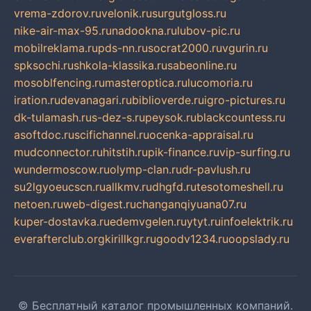
vrema-zdorov.ru
velonik.ru
surgutgloss.ru
nike-air-max-95.ru
nadookna.ru
lubov-pic.ru
mobilreklama.ru
pds-nn.ru
socrat2000.ru
vgurin.ru
spksochi.ru
shkola-klassika.ru
sabeonline.ru
mosoblfencing.ru
masteroptica.ru
lucomoria.ru
iration.ru
devanagari.ru
biblioverde.ru
igro-pictures.ru
dk-tulamash.ru
s-dez-s.ru
peysok.ru
blackcountess.ru
asoftdoc.ru
scifichannel.ru
ocenka-appraisal.ru
mudconnector.ru
hitstih.ru
pik-finance.ru
vip-surfing.ru
wundermoscow.ru
olymp-clan.ru
dr-pavlush.ru
su2lgyoeucscn.ru
allkmv.ru
dhgfd.ru
tesotomeshell.ru
netoen.ru
web-digest.ru
changanqiyuana07.ru
kuper-dostavka.ru
edemvgelen.ru
ytyt.ru
infoelektrik.ru
everafterclub.org
kirillkgr.ru
goodv1234.ru
oopslady.ru
© Бесплатный каталог промышленных компаний.