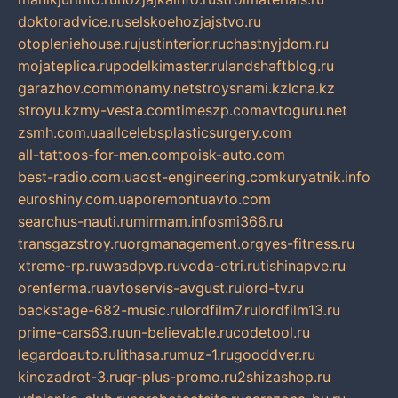
doktoradvice.ru
selskoehozjajstvo.ru
otopleniehouse.ru
justinterior.ru
chastnyjdom.ru
mojateplica.ru
podelkimaster.ru
landshaftblog.ru
garazhov.com
monamy.net
stroysnami.kz
lcna.kz
stroyu.kz
my-vesta.com
timeszp.com
avtoguru.net
zsmh.com.ua
allcelebsplasticsurgery.com
all-tattoos-for-men.com
poisk-auto.com
best-radio.com.ua
ost-engineering.com
kuryatnik.info
euroshiny.com.ua
poremontuavto.com
searchus-nauti.ru
mirmam.info
smi366.ru
transgazstroy.ru
orgmanagement.org
yes-fitness.ru
xtreme-rp.ru
wasdpvp.ru
voda-otri.ru
tishinapve.ru
orenferma.ru
avtoservis-avgust.ru
lord-tv.ru
backstage-682-music.ru
lordfilm7.ru
lordfilm13.ru
prime-cars63.ru
un-believable.ru
codetool.ru
legardoauto.ru
lithasa.ru
muz-1.ru
gooddver.ru
kinozadrot-3.ru
qr-plus-promo.ru
2shizashop.ru