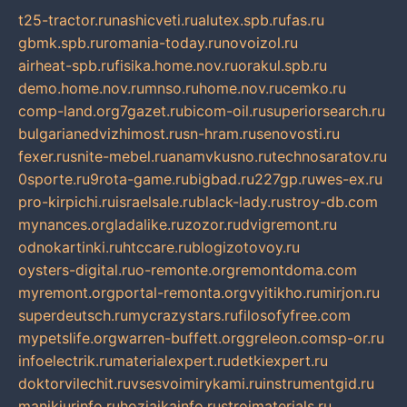
t25-tractor.ru
nashicveti.ru
alutex.spb.ru
fas.ru
gbmk.spb.ru
romania-today.ru
novoizol.ru
airheat-spb.ru
fisika.home.nov.ru
orakul.spb.ru
demo.home.nov.ru
mnso.ru
home.nov.ru
cemko.ru
comp-land.org
7gazet.ru
bicom-oil.ru
superiorsearch.ru
bulgarianedvizhimost.ru
sn-hram.ru
senovosti.ru
fexer.ru
snite-mebel.ru
anamvkusno.ru
technosaratov.ru
0sporte.ru
9rota-game.ru
bigbad.ru
227gp.ru
wes-ex.ru
pro-kirpichi.ru
israelsale.ru
black-lady.ru
stroy-db.com
mynances.org
ladalike.ru
zozor.ru
dvigremont.ru
odnokartinki.ru
htccare.ru
blogizotovoy.ru
oysters-digital.ru
o-remonte.org
remontdoma.com
myremont.org
portal-remonta.org
vyitikho.ru
mirjon.ru
superdeutsch.ru
mycrazystars.ru
filosofyfree.com
mypetslife.org
warren-buffett.org
greleon.com
sp-or.ru
infoelectrik.ru
materialexpert.ru
detkiexpert.ru
doktorvilechit.ru
vsesvoimirykami.ru
instrumentgid.ru
manikjurinfo.ru
hozjajkainfo.ru
stroimaterials.ru