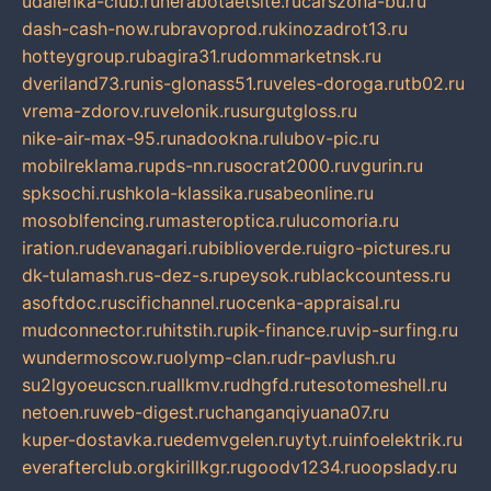
udalenka-club.ru
nerabotaetsite.ru
carszona-bu.ru
dash-cash-now.ru
bravoprod.ru
kinozadrot13.ru
hotteygroup.ru
bagira31.ru
dommarketnsk.ru
dveriland73.ru
nis-glonass51.ru
veles-doroga.ru
tb02.ru
vrema-zdorov.ru
velonik.ru
surgutgloss.ru
nike-air-max-95.ru
nadookna.ru
lubov-pic.ru
mobilreklama.ru
pds-nn.ru
socrat2000.ru
vgurin.ru
spksochi.ru
shkola-klassika.ru
sabeonline.ru
mosoblfencing.ru
masteroptica.ru
lucomoria.ru
iration.ru
devanagari.ru
biblioverde.ru
igro-pictures.ru
dk-tulamash.ru
s-dez-s.ru
peysok.ru
blackcountess.ru
asoftdoc.ru
scifichannel.ru
ocenka-appraisal.ru
mudconnector.ru
hitstih.ru
pik-finance.ru
vip-surfing.ru
wundermoscow.ru
olymp-clan.ru
dr-pavlush.ru
su2lgyoeucscn.ru
allkmv.ru
dhgfd.ru
tesotomeshell.ru
netoen.ru
web-digest.ru
changanqiyuana07.ru
kuper-dostavka.ru
edemvgelen.ru
ytyt.ru
infoelektrik.ru
everafterclub.org
kirillkgr.ru
goodv1234.ru
oopslady.ru