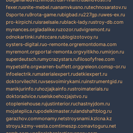
fexer.ru
snite-mebel.ru
anamvkusno.ru
technosaratov.ru
0sporte.ru
9rota-game.ru
bigbad.ru
227gp.ru
wes-ex.ru
pro-kirpichi.ru
israelsale.ru
black-lady.ru
stroy-db.com
mynances.org
ladalike.ru
zozor.ru
dvigremont.ru
odnokartinki.ru
htccare.ru
blogizotovoy.ru
oysters-digital.ru
o-remonte.org
remontdoma.com
myremont.org
portal-remonta.org
vyitikho.ru
mirjon.ru
superdeutsch.ru
mycrazystars.ru
filosofyfree.com
mypetslife.org
warren-buffett.org
greleon.com
sp-or.ru
infoelectrik.ru
materialexpert.ru
detkiexpert.ru
doktorvilechit.ru
vsesvoimirykami.ru
instrumentgid.ru
manikjurinfo.ru
hozjajkainfo.ru
stroimaterials.ru
doktoradvice.ru
selskoehozjajstvo.ru
otopleniehouse.ru
justinterior.ru
chastnyjdom.ru
mojateplica.ru
podelkimaster.ru
landshaftblog.ru
garazhov.com
monamy.net
stroysnami.kz
lcna.kz
stroyu.kz
my-vesta.com
timeszp.com
avtoguru.net