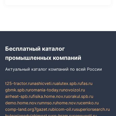
Бесплатный каталог
промышленных компаний
Актуальный каталог компаний по всей России
t25-tractor.ru
nashicveti.ru
alutex.spb.ru
fas.ru
gbmk.spb.ru
romania-today.ru
novoizol.ru
airheat-spb.ru
fisika.home.nov.ru
orakul.spb.ru
demo.home.nov.ru
mnso.ru
home.nov.ru
cemko.ru
comp-land.org
7gazet.ru
bicom-oil.ru
superiorsearch.ru
bulgarianedvizhimost.ru
sn-hram.ru
senovosti.ru