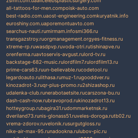
zsmh.com.ua
allcelebsplasticsurgery.com
all-tattoos-for-men.com
poisk-auto.com
best-radio.com.ua
ost-engineering.com
kuryatnik.info
euroshiny.com.ua
poremontuavto.com
searchus-nauti.ru
mirmam.info
smi366.ru
transgazstroy.ru
orgmanagement.org
yes-fitness.ru
xtreme-rp.ru
wasdpvp.ru
voda-otri.ru
tishinapve.ru
orenferma.ru
avtoservis-avgust.ru
lord-tv.ru
backstage-682-music.ru
lordfilm7.ru
lordfilm13.ru
prime-cars63.ru
un-believable.ru
codetool.ru
legardoauto.ru
lithasa.ru
muz-1.ru
gooddver.ru
kinozadrot-3.ru
qr-plus-promo.ru
2shizashop.ru
udalenka-club.ru
nerabotaetsite.ru
carszona-bu.ru
dash-cash-now.ru
bravoprod.ru
kinozadrot13.ru
hotteygroup.ru
bagira31.ru
dommarketnsk.ru
dveriland73.ru
nis-glonass51.ru
veles-doroga.ru
tb02.ru
vrema-zdorov.ru
velonik.ru
surgutgloss.ru
nike-air-max-95.ru
nadookna.ru
lubov-pic.ru