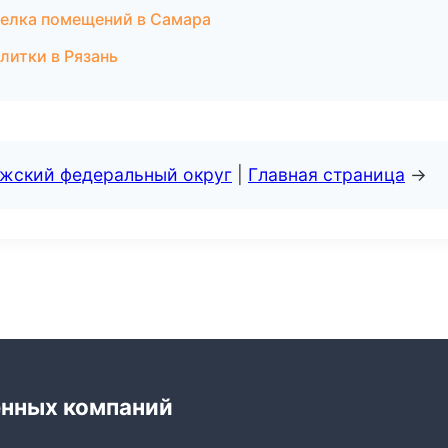
делка помещений в Самара
литки в Рязань
лжский федеральный округ
|
Главная страница
→
енных компаний