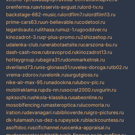
orenferma.ru
avtoservis-avgust.ru
lord-tv.ru
backstage-682-music.ru
lordfilm7.ru
lordfilm13.ru
prime-cars63.ru
un-believable.ru
codetool.ru
legardoauto.ru
lithasa.ru
muz-1.ru
gooddver.ru
kinozadrot-3.ru
qr-plus-promo.ru
2shizashop.ru
udalenka-club.ru
nerabotaetsite.ru
carszona-bu.ru
dash-cash-now.ru
bravoprod.ru
kinozadrot13.ru
hotteygroup.ru
bagira31.ru
dommarketnsk.ru
dveriland73.ru
nis-glonass51.ru
veles-doroga.ru
tb02.ru
vrema-zdorov.ru
velonik.ru
surgutgloss.ru
nike-air-max-95.ru
nadookna.ru
lubov-pic.ru
mobilreklama.ru
pds-nn.ru
socrat2000.ru
vgurin.ru
spksochi.ru
shkola-klassika.ru
sabeonline.ru
mosoblfencing.ru
masteroptica.ru
lucomoria.ru
iration.ru
devanagari.ru
biblioverde.ru
igro-pictures.ru
dk-tulamash.ru
s-dez-s.ru
peysok.ru
blackcountess.ru
asoftdoc.ru
scifichannel.ru
ocenka-appraisal.ru