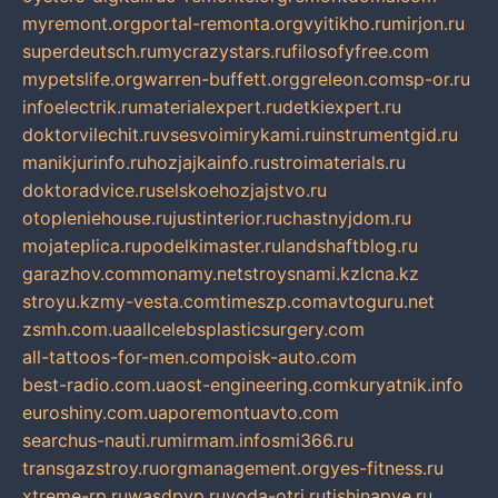
myremont.org
portal-remonta.org
vyitikho.ru
mirjon.ru
superdeutsch.ru
mycrazystars.ru
filosofyfree.com
mypetslife.org
warren-buffett.org
greleon.com
sp-or.ru
infoelectrik.ru
materialexpert.ru
detkiexpert.ru
doktorvilechit.ru
vsesvoimirykami.ru
instrumentgid.ru
manikjurinfo.ru
hozjajkainfo.ru
stroimaterials.ru
doktoradvice.ru
selskoehozjajstvo.ru
otopleniehouse.ru
justinterior.ru
chastnyjdom.ru
mojateplica.ru
podelkimaster.ru
landshaftblog.ru
garazhov.com
monamy.net
stroysnami.kz
lcna.kz
stroyu.kz
my-vesta.com
timeszp.com
avtoguru.net
zsmh.com.ua
allcelebsplasticsurgery.com
all-tattoos-for-men.com
poisk-auto.com
best-radio.com.ua
ost-engineering.com
kuryatnik.info
euroshiny.com.ua
poremontuavto.com
searchus-nauti.ru
mirmam.info
smi366.ru
transgazstroy.ru
orgmanagement.org
yes-fitness.ru
xtreme-rp.ru
wasdpvp.ru
voda-otri.ru
tishinapve.ru