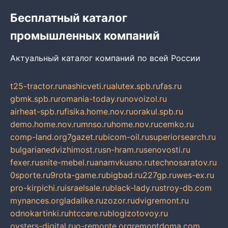
Бесплатный каталог
промышленных компаний
Актуальный каталог компаний по всей России
t25-tractor.ru
nashicveti.ru
alutex.spb.ru
fas.ru
gbmk.spb.ru
romania-today.ru
novoizol.ru
airheat-spb.ru
fisika.home.nov.ru
orakul.spb.ru
demo.home.nov.ru
mnso.ru
home.nov.ru
cemko.ru
comp-land.org
7gazet.ru
bicom-oil.ru
superiorsearch.ru
bulgarianedvizhimost.ru
sn-hram.ru
senovosti.ru
fexer.ru
snite-mebel.ru
anamvkusno.ru
technosaratov.ru
0sporte.ru
9rota-game.ru
bigbad.ru
227gp.ru
wes-ex.ru
pro-kirpichi.ru
israelsale.ru
black-lady.ru
stroy-db.com
mynances.org
ladalike.ru
zozor.ru
dvigremont.ru
odnokartinki.ru
htccare.ru
blogizotovoy.ru
oysters-digital.ru
o-remonte.org
remontdoma.com