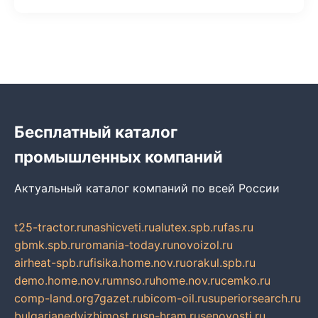
Бесплатный каталог
промышленных компаний
Актуальный каталог компаний по всей России
t25-tractor.ru
nashicveti.ru
alutex.spb.ru
fas.ru
gbmk.spb.ru
romania-today.ru
novoizol.ru
airheat-spb.ru
fisika.home.nov.ru
orakul.spb.ru
demo.home.nov.ru
mnso.ru
home.nov.ru
cemko.ru
comp-land.org
7gazet.ru
bicom-oil.ru
superiorsearch.ru
bulgarianedvizhimost.ru
sn-hram.ru
senovosti.ru