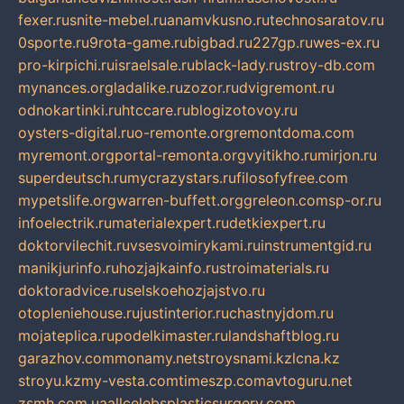
fexer.ru
snite-mebel.ru
anamvkusno.ru
technosaratov.ru
0sporte.ru
9rota-game.ru
bigbad.ru
227gp.ru
wes-ex.ru
pro-kirpichi.ru
israelsale.ru
black-lady.ru
stroy-db.com
mynances.org
ladalike.ru
zozor.ru
dvigremont.ru
odnokartinki.ru
htccare.ru
blogizotovoy.ru
oysters-digital.ru
o-remonte.org
remontdoma.com
myremont.org
portal-remonta.org
vyitikho.ru
mirjon.ru
superdeutsch.ru
mycrazystars.ru
filosofyfree.com
mypetslife.org
warren-buffett.org
greleon.com
sp-or.ru
infoelectrik.ru
materialexpert.ru
detkiexpert.ru
doktorvilechit.ru
vsesvoimirykami.ru
instrumentgid.ru
manikjurinfo.ru
hozjajkainfo.ru
stroimaterials.ru
doktoradvice.ru
selskoehozjajstvo.ru
otopleniehouse.ru
justinterior.ru
chastnyjdom.ru
mojateplica.ru
podelkimaster.ru
landshaftblog.ru
garazhov.com
monamy.net
stroysnami.kz
lcna.kz
stroyu.kz
my-vesta.com
timeszp.com
avtoguru.net
zsmh.com.ua
allcelebsplasticsurgery.com