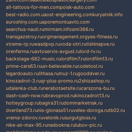
all-tattoos-for-men.com
poisk-auto.com
best-radio.com.ua
ost-engineering.com
kuryatnik.info
euroshiny.com.ua
poremontuavto.com
searchus-nauti.ru
mirmam.info
smi366.ru
transgazstroy.ru
orgmanagement.org
yes-fitness.ru
xtreme-rp.ru
wasdpvp.ru
voda-otri.ru
tishinapve.ru
orenferma.ru
avtoservis-avgust.ru
lord-tv.ru
backstage-682-music.ru
lordfilm7.ru
lordfilm13.ru
prime-cars63.ru
un-believable.ru
codetool.ru
legardoauto.ru
lithasa.ru
muz-1.ru
gooddver.ru
kinozadrot-3.ru
qr-plus-promo.ru
2shizashop.ru
udalenka-club.ru
nerabotaetsite.ru
carszona-bu.ru
dash-cash-now.ru
bravoprod.ru
kinozadrot13.ru
hotteygroup.ru
bagira31.ru
dommarketnsk.ru
dveriland73.ru
nis-glonass51.ru
veles-doroga.ru
tb02.ru
vrema-zdorov.ru
velonik.ru
surgutgloss.ru
nike-air-max-95.ru
nadookna.ru
lubov-pic.ru