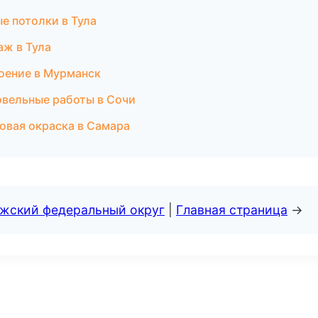
е потолки в Тула
ж в Тула
оение в Мурманск
овельные работы в Сочи
овая окраска в Самара
лжский федеральный округ
|
Главная страница
→