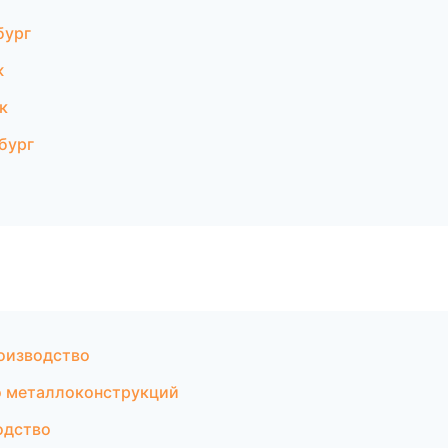
бург
ж
к
бург
оизводство
о металлоконструкций
одство