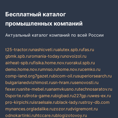
Бесплатный каталог
промышленных компаний
Актуальный каталог компаний по всей России
t25-tractor.ru
nashicveti.ru
alutex.spb.ru
fas.ru
gbmk.spb.ru
romania-today.ru
novoizol.ru
airheat-spb.ru
fisika.home.nov.ru
orakul.spb.ru
demo.home.nov.ru
mnso.ru
home.nov.ru
cemko.ru
comp-land.org
7gazet.ru
bicom-oil.ru
superiorsearch.ru
bulgarianedvizhimost.ru
sn-hram.ru
senovosti.ru
fexer.ru
snite-mebel.ru
anamvkusno.ru
technosaratov.ru
0sporte.ru
9rota-game.ru
bigbad.ru
227gp.ru
wes-ex.ru
pro-kirpichi.ru
israelsale.ru
black-lady.ru
stroy-db.com
mynances.org
ladalike.ru
zozor.ru
dvigremont.ru
odnokartinki.ru
htccare.ru
blogizotovoy.ru