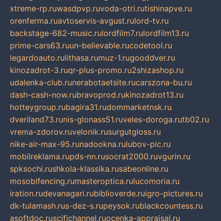
xtreme-rp.ru
wasdpvp.ru
voda-otri.ru
tishinapve.ru
orenferma.ru
avtoservis-avgust.ru
lord-tv.ru
backstage-682-music.ru
lordfilm7.ru
lordfilm13.ru
prime-cars63.ru
un-believable.ru
codetool.ru
legardoauto.ru
lithasa.ru
muz-1.ru
gooddver.ru
kinozadrot-3.ru
qr-plus-promo.ru
2shizashop.ru
udalenka-club.ru
nerabotaetsite.ru
carszona-bu.ru
dash-cash-now.ru
bravoprod.ru
kinozadrot13.ru
hotteygroup.ru
bagira31.ru
dommarketnsk.ru
dveriland73.ru
nis-glonass51.ru
veles-doroga.ru
tb02.ru
vrema-zdorov.ru
velonik.ru
surgutgloss.ru
nike-air-max-95.ru
nadookna.ru
lubov-pic.ru
mobilreklama.ru
pds-nn.ru
socrat2000.ru
vgurin.ru
spksochi.ru
shkola-klassika.ru
sabeonline.ru
mosoblfencing.ru
masteroptica.ru
lucomoria.ru
iration.ru
devanagari.ru
biblioverde.ru
igro-pictures.ru
dk-tulamash.ru
s-dez-s.ru
peysok.ru
blackcountess.ru
asoftdoc.ru
scifichannel.ru
ocenka-appraisal.ru