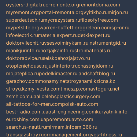
oysters-digital.ru
o-remonte.org
remontdoma.com
myremont.org
portal-remonta.org
vyitikho.ru
mirjon.ru
superdeutsch.ru
mycrazystars.ru
filosofyfree.com
mypetslife.org
warren-buffett.org
greleon.com
sp-or.ru
infoelectrik.ru
materialexpert.ru
detkiexpert.ru
doktorvilechit.ru
vsesvoimirykami.ru
instrumentgid.ru
manikjurinfo.ru
hozjajkainfo.ru
stroimaterials.ru
doktoradvice.ru
selskoehozjajstvo.ru
otopleniehouse.ru
justinterior.ru
chastnyjdom.ru
mojateplica.ru
podelkimaster.ru
landshaftblog.ru
garazhov.com
monamy.net
stroysnami.kz
lcna.kz
stroyu.kz
my-vesta.com
timeszp.com
avtoguru.net
zsmh.com.ua
allcelebsplasticsurgery.com
all-tattoos-for-men.com
poisk-auto.com
best-radio.com.ua
ost-engineering.com
kuryatnik.info
euroshiny.com.ua
poremontuavto.com
searchus-nauti.ru
mirmam.info
smi366.ru
transgazstroy.ru
orgmanagement.org
yes-fitness.ru