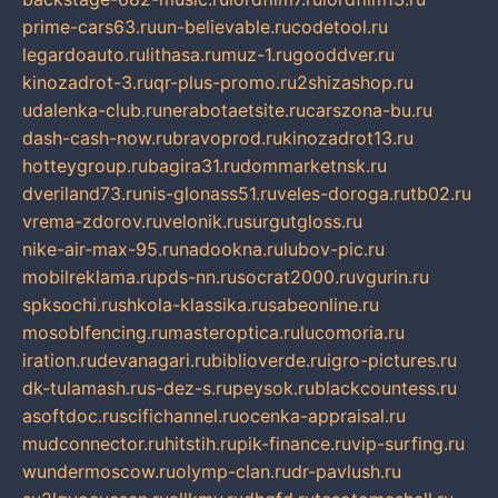
prime-cars63.ru
un-believable.ru
codetool.ru
legardoauto.ru
lithasa.ru
muz-1.ru
gooddver.ru
kinozadrot-3.ru
qr-plus-promo.ru
2shizashop.ru
udalenka-club.ru
nerabotaetsite.ru
carszona-bu.ru
dash-cash-now.ru
bravoprod.ru
kinozadrot13.ru
hotteygroup.ru
bagira31.ru
dommarketnsk.ru
dveriland73.ru
nis-glonass51.ru
veles-doroga.ru
tb02.ru
vrema-zdorov.ru
velonik.ru
surgutgloss.ru
nike-air-max-95.ru
nadookna.ru
lubov-pic.ru
mobilreklama.ru
pds-nn.ru
socrat2000.ru
vgurin.ru
spksochi.ru
shkola-klassika.ru
sabeonline.ru
mosoblfencing.ru
masteroptica.ru
lucomoria.ru
iration.ru
devanagari.ru
biblioverde.ru
igro-pictures.ru
dk-tulamash.ru
s-dez-s.ru
peysok.ru
blackcountess.ru
asoftdoc.ru
scifichannel.ru
ocenka-appraisal.ru
mudconnector.ru
hitstih.ru
pik-finance.ru
vip-surfing.ru
wundermoscow.ru
olymp-clan.ru
dr-pavlush.ru