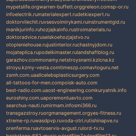
mypetslife.org
warren-buffett.org
greleon.com
sp-or.ru
infoelectrik.ru
materialexpert.ru
detkiexpert.ru
doktorvilechit.ru
vsesvoimirykami.ru
instrumentgid.ru
manikjurinfo.ru
hozjajkainfo.ru
stroimaterials.ru
doktoradvice.ru
selskoehozjajstvo.ru
otopleniehouse.ru
justinterior.ru
chastnyjdom.ru
mojateplica.ru
podelkimaster.ru
landshaftblog.ru
garazhov.com
monamy.net
stroysnami.kz
lcna.kz
stroyu.kz
my-vesta.com
timeszp.com
avtoguru.net
zsmh.com.ua
allcelebsplasticsurgery.com
all-tattoos-for-men.com
poisk-auto.com
best-radio.com.ua
ost-engineering.com
kuryatnik.info
euroshiny.com.ua
poremontuavto.com
searchus-nauti.ru
mirmam.info
smi366.ru
transgazstroy.ru
orgmanagement.org
yes-fitness.ru
xtreme-rp.ru
wasdpvp.ru
voda-otri.ru
tishinapve.ru
orenferma.ru
avtoservis-avgust.ru
lord-tv.ru
backstage-682-music.ru
lordfilm7.ru
lordfilm13.ru