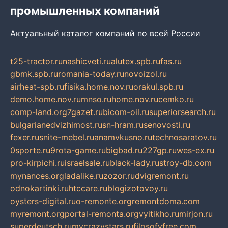
промышленных компаний
Актуальный каталог компаний по всей России
t25-tractor.ru
nashicveti.ru
alutex.spb.ru
fas.ru
gbmk.spb.ru
romania-today.ru
novoizol.ru
airheat-spb.ru
fisika.home.nov.ru
orakul.spb.ru
demo.home.nov.ru
mnso.ru
home.nov.ru
cemko.ru
comp-land.org
7gazet.ru
bicom-oil.ru
superiorsearch.ru
bulgarianedvizhimost.ru
sn-hram.ru
senovosti.ru
fexer.ru
snite-mebel.ru
anamvkusno.ru
technosaratov.ru
0sporte.ru
9rota-game.ru
bigbad.ru
227gp.ru
wes-ex.ru
pro-kirpichi.ru
israelsale.ru
black-lady.ru
stroy-db.com
mynances.org
ladalike.ru
zozor.ru
dvigremont.ru
odnokartinki.ru
htccare.ru
blogizotovoy.ru
oysters-digital.ru
o-remonte.org
remontdoma.com
myremont.org
portal-remonta.org
vyitikho.ru
mirjon.ru
superdeutsch.ru
mycrazystars.ru
filosofyfree.com