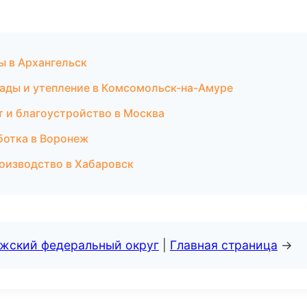
ы в Архангельск
ады и утепление в Комсомольск-на-Амуре
т и благоустройство в Москва
ботка в Воронеж
оизводство в Хабаровск
лжский федеральный округ
|
Главная страница
→