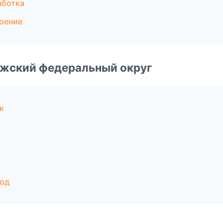
аботка
оение
лжский федеральный округ
к
род