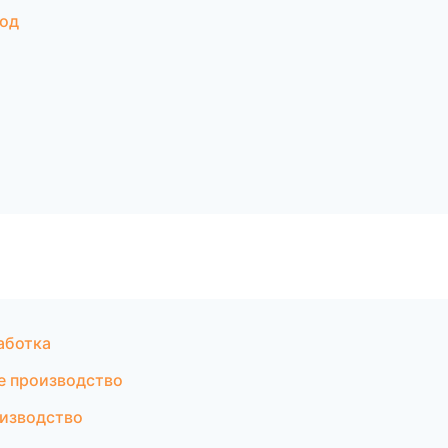
род
аботка
е производство
оизводство