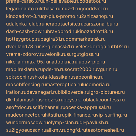
prime-cars63.ru
un-believable.ru
codetool.ru
legardoauto.ru
lithasa.ru
muz-1.ru
gooddver.ru
kinozadrot-3.ru
qr-plus-promo.ru
2shizashop.ru
udalenka-club.ru
nerabotaetsite.ru
carszona-bu.ru
dash-cash-now.ru
bravoprod.ru
kinozadrot13.ru
hotteygroup.ru
bagira31.ru
dommarketnsk.ru
dveriland73.ru
nis-glonass51.ru
veles-doroga.ru
tb02.ru
vrema-zdorov.ru
velonik.ru
surgutgloss.ru
nike-air-max-95.ru
nadookna.ru
lubov-pic.ru
mobilreklama.ru
pds-nn.ru
socrat2000.ru
vgurin.ru
spksochi.ru
shkola-klassika.ru
sabeonline.ru
mosoblfencing.ru
masteroptica.ru
lucomoria.ru
iration.ru
devanagari.ru
biblioverde.ru
igro-pictures.ru
dk-tulamash.ru
s-dez-s.ru
peysok.ru
blackcountess.ru
asoftdoc.ru
scifichannel.ru
ocenka-appraisal.ru
mudconnector.ru
hitstih.ru
pik-finance.ru
vip-surfing.ru
wundermoscow.ru
olymp-clan.ru
dr-pavlush.ru
su2lgyoeucscn.ru
allkmv.ru
dhgfd.ru
tesotomeshell.ru