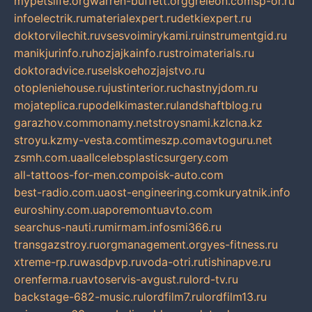
mypetslife.org
warren-buffett.org
greleon.com
sp-or.ru
infoelectrik.ru
materialexpert.ru
detkiexpert.ru
doktorvilechit.ru
vsesvoimirykami.ru
instrumentgid.ru
manikjurinfo.ru
hozjajkainfo.ru
stroimaterials.ru
doktoradvice.ru
selskoehozjajstvo.ru
otopleniehouse.ru
justinterior.ru
chastnyjdom.ru
mojateplica.ru
podelkimaster.ru
landshaftblog.ru
garazhov.com
monamy.net
stroysnami.kz
lcna.kz
stroyu.kz
my-vesta.com
timeszp.com
avtoguru.net
zsmh.com.ua
allcelebsplasticsurgery.com
all-tattoos-for-men.com
poisk-auto.com
best-radio.com.ua
ost-engineering.com
kuryatnik.info
euroshiny.com.ua
poremontuavto.com
searchus-nauti.ru
mirmam.info
smi366.ru
transgazstroy.ru
orgmanagement.org
yes-fitness.ru
xtreme-rp.ru
wasdpvp.ru
voda-otri.ru
tishinapve.ru
orenferma.ru
avtoservis-avgust.ru
lord-tv.ru
backstage-682-music.ru
lordfilm7.ru
lordfilm13.ru