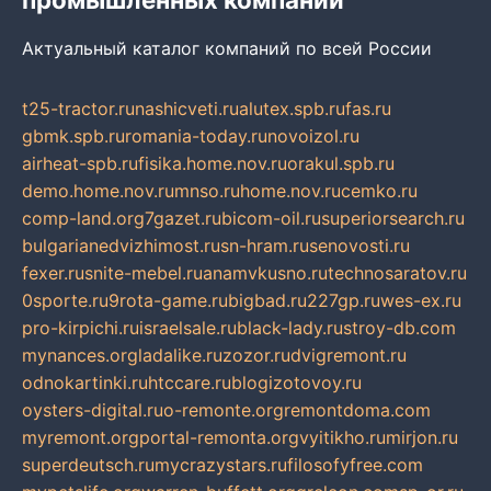
Актуальный каталог компаний по всей России
t25-tractor.ru
nashicveti.ru
alutex.spb.ru
fas.ru
gbmk.spb.ru
romania-today.ru
novoizol.ru
airheat-spb.ru
fisika.home.nov.ru
orakul.spb.ru
demo.home.nov.ru
mnso.ru
home.nov.ru
cemko.ru
comp-land.org
7gazet.ru
bicom-oil.ru
superiorsearch.ru
bulgarianedvizhimost.ru
sn-hram.ru
senovosti.ru
fexer.ru
snite-mebel.ru
anamvkusno.ru
technosaratov.ru
0sporte.ru
9rota-game.ru
bigbad.ru
227gp.ru
wes-ex.ru
pro-kirpichi.ru
israelsale.ru
black-lady.ru
stroy-db.com
mynances.org
ladalike.ru
zozor.ru
dvigremont.ru
odnokartinki.ru
htccare.ru
blogizotovoy.ru
oysters-digital.ru
o-remonte.org
remontdoma.com
myremont.org
portal-remonta.org
vyitikho.ru
mirjon.ru
superdeutsch.ru
mycrazystars.ru
filosofyfree.com