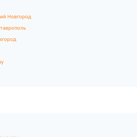
ий Новгород
Ставрополь
вгород
ну