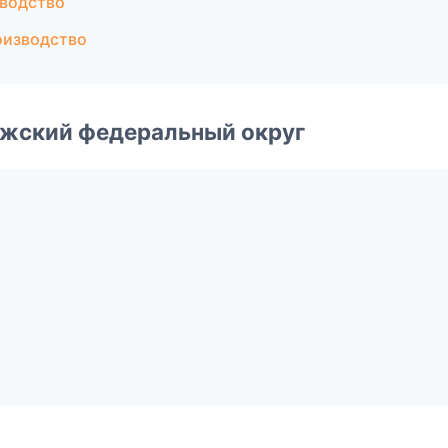
зводство
оизводство
лжский федеральный округ