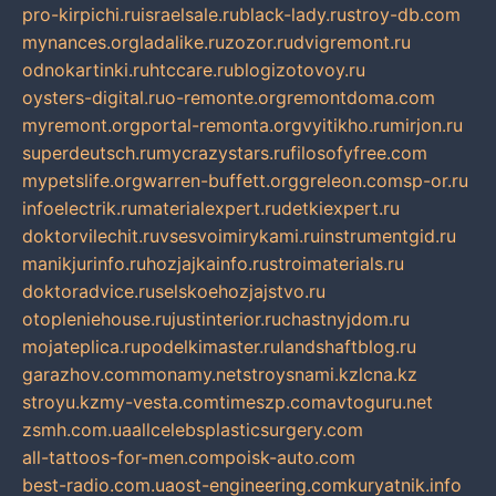
pro-kirpichi.ru
israelsale.ru
black-lady.ru
stroy-db.com
mynances.org
ladalike.ru
zozor.ru
dvigremont.ru
odnokartinki.ru
htccare.ru
blogizotovoy.ru
oysters-digital.ru
o-remonte.org
remontdoma.com
myremont.org
portal-remonta.org
vyitikho.ru
mirjon.ru
superdeutsch.ru
mycrazystars.ru
filosofyfree.com
mypetslife.org
warren-buffett.org
greleon.com
sp-or.ru
infoelectrik.ru
materialexpert.ru
detkiexpert.ru
doktorvilechit.ru
vsesvoimirykami.ru
instrumentgid.ru
manikjurinfo.ru
hozjajkainfo.ru
stroimaterials.ru
doktoradvice.ru
selskoehozjajstvo.ru
otopleniehouse.ru
justinterior.ru
chastnyjdom.ru
mojateplica.ru
podelkimaster.ru
landshaftblog.ru
garazhov.com
monamy.net
stroysnami.kz
lcna.kz
stroyu.kz
my-vesta.com
timeszp.com
avtoguru.net
zsmh.com.ua
allcelebsplasticsurgery.com
all-tattoos-for-men.com
poisk-auto.com
best-radio.com.ua
ost-engineering.com
kuryatnik.info