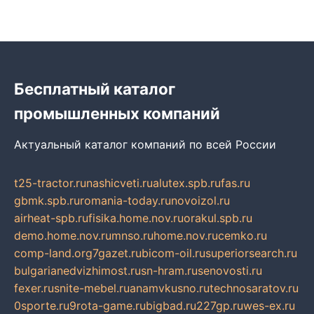
Бесплатный каталог
промышленных компаний
Актуальный каталог компаний по всей России
t25-tractor.ru
nashicveti.ru
alutex.spb.ru
fas.ru
gbmk.spb.ru
romania-today.ru
novoizol.ru
airheat-spb.ru
fisika.home.nov.ru
orakul.spb.ru
demo.home.nov.ru
mnso.ru
home.nov.ru
cemko.ru
comp-land.org
7gazet.ru
bicom-oil.ru
superiorsearch.ru
bulgarianedvizhimost.ru
sn-hram.ru
senovosti.ru
fexer.ru
snite-mebel.ru
anamvkusno.ru
technosaratov.ru
0sporte.ru
9rota-game.ru
bigbad.ru
227gp.ru
wes-ex.ru