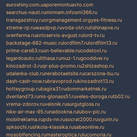
euroshiny.com.ua
poremontuavto.com
searchus-nauti.ru
mirmam.info
smi366.ru
transgazstroy.ru
orgmanagement.org
yes-fitness.ru
xtreme-rp.ru
wasdpvp.ru
voda-otri.ru
tishinapve.ru
orenferma.ru
avtoservis-avgust.ru
lord-tv.ru
backstage-682-music.ru
lordfilm7.ru
lordfilm13.ru
prime-cars63.ru
un-believable.ru
codetool.ru
legardoauto.ru
lithasa.ru
muz-1.ru
gooddver.ru
kinozadrot-3.ru
qr-plus-promo.ru
2shizashop.ru
udalenka-club.ru
nerabotaetsite.ru
carszona-bu.ru
dash-cash-now.ru
bravoprod.ru
kinozadrot13.ru
hotteygroup.ru
bagira31.ru
dommarketnsk.ru
dveriland73.ru
nis-glonass51.ru
veles-doroga.ru
tb02.ru
vrema-zdorov.ru
velonik.ru
surgutgloss.ru
nike-air-max-95.ru
nadookna.ru
lubov-pic.ru
mobilreklama.ru
pds-nn.ru
socrat2000.ru
vgurin.ru
spksochi.ru
shkola-klassika.ru
sabeonline.ru
mosoblfencing.ru
masteroptica.ru
lucomoria.ru