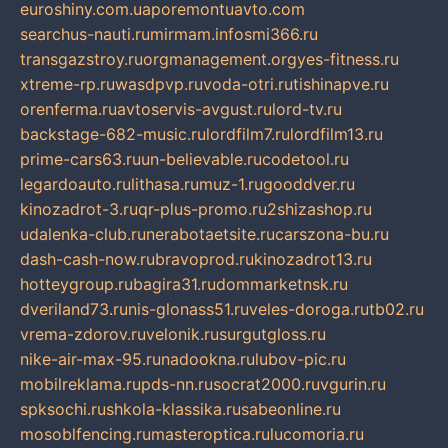
euroshiny.com.ua
poremontuavto.com
searchus-nauti.ru
mirmam.info
smi366.ru
transgazstroy.ru
orgmanagement.org
yes-fitness.ru
xtreme-rp.ru
wasdpvp.ru
voda-otri.ru
tishinapve.ru
orenferma.ru
avtoservis-avgust.ru
lord-tv.ru
backstage-682-music.ru
lordfilm7.ru
lordfilm13.ru
prime-cars63.ru
un-believable.ru
codetool.ru
legardoauto.ru
lithasa.ru
muz-1.ru
gooddver.ru
kinozadrot-3.ru
qr-plus-promo.ru
2shizashop.ru
udalenka-club.ru
nerabotaetsite.ru
carszona-bu.ru
dash-cash-now.ru
bravoprod.ru
kinozadrot13.ru
hotteygroup.ru
bagira31.ru
dommarketnsk.ru
dveriland73.ru
nis-glonass51.ru
veles-doroga.ru
tb02.ru
vrema-zdorov.ru
velonik.ru
surgutgloss.ru
nike-air-max-95.ru
nadookna.ru
lubov-pic.ru
mobilreklama.ru
pds-nn.ru
socrat2000.ru
vgurin.ru
spksochi.ru
shkola-klassika.ru
sabeonline.ru
mosoblfencing.ru
masteroptica.ru
lucomoria.ru