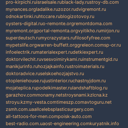
pro-kirpichi.ru
israelsale.ru
black-lady.ru
stroy-db.com
mynances.org
ladalike.ru
zozor.ru
dvigremont.ru
odnokartinki.ru
htccare.ru
blogizotovoy.ru
oysters-digital.ru
o-remonte.org
remontdoma.com
myremont.org
portal-remonta.org
vyitikho.ru
mirjon.ru
superdeutsch.ru
mycrazystars.ru
filosofyfree.com
mypetslife.org
warren-buffett.org
greleon.com
sp-or.ru
infoelectrik.ru
materialexpert.ru
detkiexpert.ru
doktorvilechit.ru
vsesvoimirykami.ru
instrumentgid.ru
manikjurinfo.ru
hozjajkainfo.ru
stroimaterials.ru
doktoradvice.ru
selskoehozjajstvo.ru
otopleniehouse.ru
justinterior.ru
chastnyjdom.ru
mojateplica.ru
podelkimaster.ru
landshaftblog.ru
garazhov.com
monamy.net
stroysnami.kz
lcna.kz
stroyu.kz
my-vesta.com
timeszp.com
avtoguru.net
zsmh.com.ua
allcelebsplasticsurgery.com
all-tattoos-for-men.com
poisk-auto.com
best-radio.com.ua
ost-engineering.com
kuryatnik.info