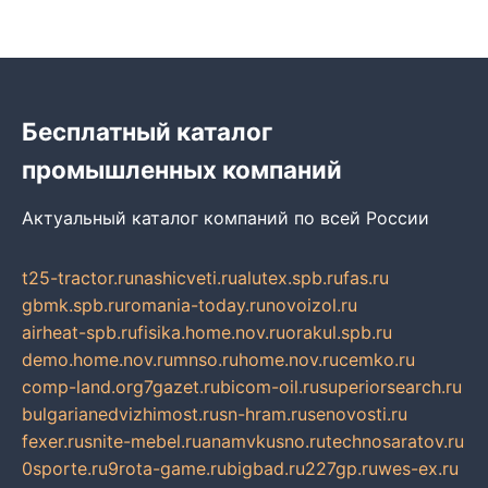
Бесплатный каталог
промышленных компаний
Актуальный каталог компаний по всей России
t25-tractor.ru
nashicveti.ru
alutex.spb.ru
fas.ru
gbmk.spb.ru
romania-today.ru
novoizol.ru
airheat-spb.ru
fisika.home.nov.ru
orakul.spb.ru
demo.home.nov.ru
mnso.ru
home.nov.ru
cemko.ru
comp-land.org
7gazet.ru
bicom-oil.ru
superiorsearch.ru
bulgarianedvizhimost.ru
sn-hram.ru
senovosti.ru
fexer.ru
snite-mebel.ru
anamvkusno.ru
technosaratov.ru
0sporte.ru
9rota-game.ru
bigbad.ru
227gp.ru
wes-ex.ru