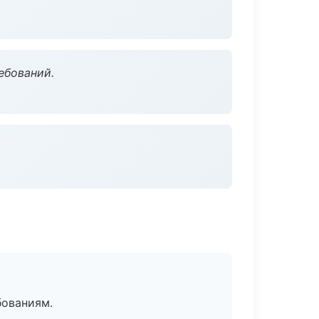
ебований.
бованиям.