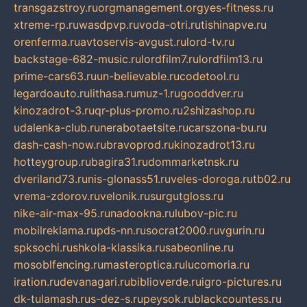
transgazstroy.ru
orgmanagement.org
yes-fitness.ru
xtreme-rp.ru
wasdpvp.ru
voda-otri.ru
tishinapve.ru
orenferma.ru
avtoservis-avgust.ru
lord-tv.ru
backstage-682-music.ru
lordfilm7.ru
lordfilm13.ru
prime-cars63.ru
un-believable.ru
codetool.ru
legardoauto.ru
lithasa.ru
muz-1.ru
gooddver.ru
kinozadrot-3.ru
qr-plus-promo.ru
2shizashop.ru
udalenka-club.ru
nerabotaetsite.ru
carszona-bu.ru
dash-cash-now.ru
bravoprod.ru
kinozadrot13.ru
hotteygroup.ru
bagira31.ru
dommarketnsk.ru
dveriland73.ru
nis-glonass51.ru
veles-doroga.ru
tb02.ru
vrema-zdorov.ru
velonik.ru
surgutgloss.ru
nike-air-max-95.ru
nadookna.ru
lubov-pic.ru
mobilreklama.ru
pds-nn.ru
socrat2000.ru
vgurin.ru
spksochi.ru
shkola-klassika.ru
sabeonline.ru
mosoblfencing.ru
masteroptica.ru
lucomoria.ru
iration.ru
devanagari.ru
biblioverde.ru
igro-pictures.ru
dk-tulamash.ru
s-dez-s.ru
peysok.ru
blackcountess.ru