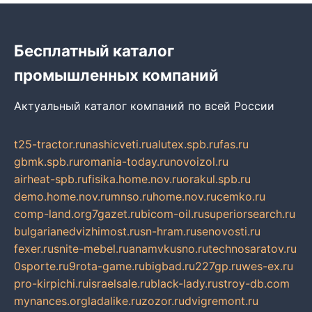
Бесплатный каталог
промышленных компаний
Актуальный каталог компаний по всей России
t25-tractor.ru
nashicveti.ru
alutex.spb.ru
fas.ru
gbmk.spb.ru
romania-today.ru
novoizol.ru
airheat-spb.ru
fisika.home.nov.ru
orakul.spb.ru
demo.home.nov.ru
mnso.ru
home.nov.ru
cemko.ru
comp-land.org
7gazet.ru
bicom-oil.ru
superiorsearch.ru
bulgarianedvizhimost.ru
sn-hram.ru
senovosti.ru
fexer.ru
snite-mebel.ru
anamvkusno.ru
technosaratov.ru
0sporte.ru
9rota-game.ru
bigbad.ru
227gp.ru
wes-ex.ru
pro-kirpichi.ru
israelsale.ru
black-lady.ru
stroy-db.com
mynances.org
ladalike.ru
zozor.ru
dvigremont.ru