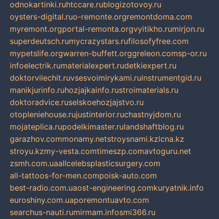
odnokartinki.ru
htccare.ru
blogizotovoy.ru
oysters-digital.ru
o-remonte.org
remontdoma.com
myremont.org
portal-remonta.org
vyitikho.ru
mirjon.ru
superdeutsch.ru
mycrazystars.ru
filosofyfree.com
mypetslife.org
warren-buffett.org
greleon.com
sp-or.ru
infoelectrik.ru
materialexpert.ru
detkiexpert.ru
doktorvilechit.ru
vsesvoimirykami.ru
instrumentgid.ru
manikjurinfo.ru
hozjajkainfo.ru
stroimaterials.ru
doktoradvice.ru
selskoehozjajstvo.ru
otopleniehouse.ru
justinterior.ru
chastnyjdom.ru
mojateplica.ru
podelkimaster.ru
landshaftblog.ru
garazhov.com
monamy.net
stroysnami.kz
lcna.kz
stroyu.kz
my-vesta.com
timeszp.com
avtoguru.net
zsmh.com.ua
allcelebsplasticsurgery.com
all-tattoos-for-men.com
poisk-auto.com
best-radio.com.ua
ost-engineering.com
kuryatnik.info
euroshiny.com.ua
poremontuavto.com
searchus-nauti.ru
mirmam.info
smi366.ru