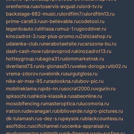
orenferma.ru
avtoservis-avgust.ru
lord-tv.ru
backstage-682-music.ru
lordfilm7.ru
lordfilm13.ru
prime-cars63.ru
un-believable.ru
codetool.ru
legardoauto.ru
lithasa.ru
muz-1.ru
gooddver.ru
kinozadrot-3.ru
qr-plus-promo.ru
2shizashop.ru
udalenka-club.ru
nerabotaetsite.ru
carszona-bu.ru
dash-cash-now.ru
bravoprod.ru
kinozadrot13.ru
hotteygroup.ru
bagira31.ru
dommarketnsk.ru
dveriland73.ru
nis-glonass51.ru
veles-doroga.ru
tb02.ru
vrema-zdorov.ru
velonik.ru
surgutgloss.ru
nike-air-max-95.ru
nadookna.ru
lubov-pic.ru
mobilreklama.ru
pds-nn.ru
socrat2000.ru
vgurin.ru
spksochi.ru
shkola-klassika.ru
sabeonline.ru
mosoblfencing.ru
masteroptica.ru
lucomoria.ru
iration.ru
devanagari.ru
biblioverde.ru
igro-pictures.ru
dk-tulamash.ru
s-dez-s.ru
peysok.ru
blackcountess.ru
asoftdoc.ru
scifichannel.ru
ocenka-appraisal.ru
mudconnector.ru
hitstih.ru
pik-finance.ru
vip-surfing.ru