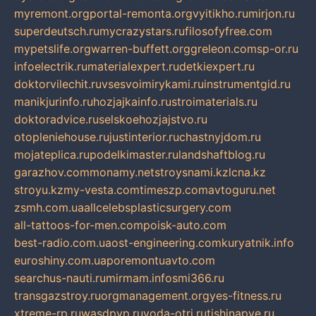
myremont.org
portal-remonta.org
vyitikho.ru
mirjon.ru
superdeutsch.ru
mycrazystars.ru
filosofyfree.com
mypetslife.org
warren-buffett.org
greleon.com
sp-or.ru
infoelectrik.ru
materialexpert.ru
detkiexpert.ru
doktorvilechit.ru
vsesvoimirykami.ru
instrumentgid.ru
manikjurinfo.ru
hozjajkainfo.ru
stroimaterials.ru
doktoradvice.ru
selskoehozjajstvo.ru
otopleniehouse.ru
justinterior.ru
chastnyjdom.ru
mojateplica.ru
podelkimaster.ru
landshaftblog.ru
garazhov.com
monamy.net
stroysnami.kz
lcna.kz
stroyu.kz
my-vesta.com
timeszp.com
avtoguru.net
zsmh.com.ua
allcelebsplasticsurgery.com
all-tattoos-for-men.com
poisk-auto.com
best-radio.com.ua
ost-engineering.com
kuryatnik.info
euroshiny.com.ua
poremontuavto.com
searchus-nauti.ru
mirmam.info
smi366.ru
transgazstroy.ru
orgmanagement.org
yes-fitness.ru
xtreme-rp.ru
wasdpvp.ru
voda-otri.ru
tishinapve.ru