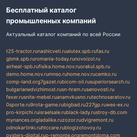
Бесплатный каталог
промышленных компаний
Актуальный каталог компаний по всей России
t25-tractor.ru
nashicveti.ru
alutex.spb.ru
fas.ru
gbmk.spb.ru
romania-today.ru
novoizol.ru
airheat-spb.ru
fisika.home.nov.ru
orakul.spb.ru
demo.home.nov.ru
mnso.ru
home.nov.ru
cemko.ru
comp-land.org
7gazet.ru
bicom-oil.ru
superiorsearch.ru
bulgarianedvizhimost.ru
sn-hram.ru
senovosti.ru
fexer.ru
snite-mebel.ru
anamvkusno.ru
technosaratov.ru
0sporte.ru
9rota-game.ru
bigbad.ru
227gp.ru
wes-ex.ru
pro-kirpichi.ru
israelsale.ru
black-lady.ru
stroy-db.com
mynances.org
ladalike.ru
zozor.ru
dvigremont.ru
odnokartinki.ru
htccare.ru
blogizotovoy.ru
oysters-digital.ru
o-remonte.org
remontdoma.com