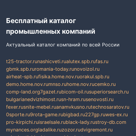
Бесплатный каталог
промышленных компаний
Актуальный каталог компаний по всей России
t25-tractor.ru
nashicveti.ru
alutex.spb.ru
fas.ru
gbmk.spb.ru
romania-today.ru
novoizol.ru
airheat-spb.ru
fisika.home.nov.ru
orakul.spb.ru
demo.home.nov.ru
mnso.ru
home.nov.ru
cemko.ru
comp-land.org
7gazet.ru
bicom-oil.ru
superiorsearch.ru
bulgarianedvizhimost.ru
sn-hram.ru
senovosti.ru
fexer.ru
snite-mebel.ru
anamvkusno.ru
technosaratov.ru
0sporte.ru
9rota-game.ru
bigbad.ru
227gp.ru
wes-ex.ru
pro-kirpichi.ru
israelsale.ru
black-lady.ru
stroy-db.com
mynances.org
ladalike.ru
zozor.ru
dvigremont.ru