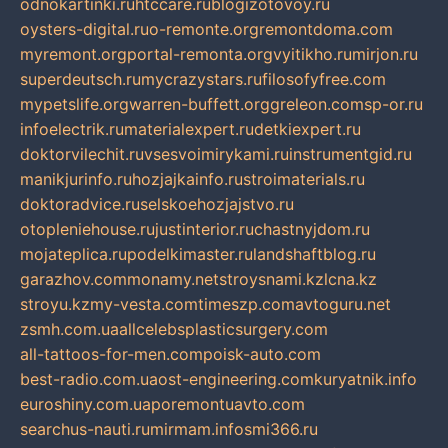
odnokartinki.ru
htccare.ru
blogizotovoy.ru
oysters-digital.ru
o-remonte.org
remontdoma.com
myremont.org
portal-remonta.org
vyitikho.ru
mirjon.ru
superdeutsch.ru
mycrazystars.ru
filosofyfree.com
mypetslife.org
warren-buffett.org
greleon.com
sp-or.ru
infoelectrik.ru
materialexpert.ru
detkiexpert.ru
doktorvilechit.ru
vsesvoimirykami.ru
instrumentgid.ru
manikjurinfo.ru
hozjajkainfo.ru
stroimaterials.ru
doktoradvice.ru
selskoehozjajstvo.ru
otopleniehouse.ru
justinterior.ru
chastnyjdom.ru
mojateplica.ru
podelkimaster.ru
landshaftblog.ru
garazhov.com
monamy.net
stroysnami.kz
lcna.kz
stroyu.kz
my-vesta.com
timeszp.com
avtoguru.net
zsmh.com.ua
allcelebsplasticsurgery.com
all-tattoos-for-men.com
poisk-auto.com
best-radio.com.ua
ost-engineering.com
kuryatnik.info
euroshiny.com.ua
poremontuavto.com
searchus-nauti.ru
mirmam.info
smi366.ru