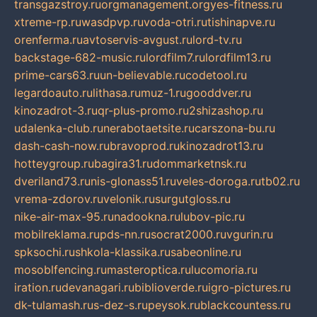
transgazstroy.ru
orgmanagement.org
yes-fitness.ru
xtreme-rp.ru
wasdpvp.ru
voda-otri.ru
tishinapve.ru
orenferma.ru
avtoservis-avgust.ru
lord-tv.ru
backstage-682-music.ru
lordfilm7.ru
lordfilm13.ru
prime-cars63.ru
un-believable.ru
codetool.ru
legardoauto.ru
lithasa.ru
muz-1.ru
gooddver.ru
kinozadrot-3.ru
qr-plus-promo.ru
2shizashop.ru
udalenka-club.ru
nerabotaetsite.ru
carszona-bu.ru
dash-cash-now.ru
bravoprod.ru
kinozadrot13.ru
hotteygroup.ru
bagira31.ru
dommarketnsk.ru
dveriland73.ru
nis-glonass51.ru
veles-doroga.ru
tb02.ru
vrema-zdorov.ru
velonik.ru
surgutgloss.ru
nike-air-max-95.ru
nadookna.ru
lubov-pic.ru
mobilreklama.ru
pds-nn.ru
socrat2000.ru
vgurin.ru
spksochi.ru
shkola-klassika.ru
sabeonline.ru
mosoblfencing.ru
masteroptica.ru
lucomoria.ru
iration.ru
devanagari.ru
biblioverde.ru
igro-pictures.ru
dk-tulamash.ru
s-dez-s.ru
peysok.ru
blackcountess.ru