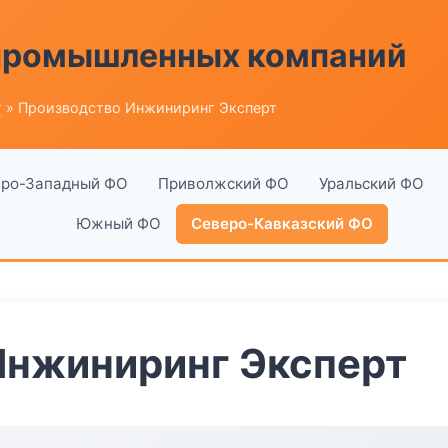
 промышленных компаний
г
» Производство Инжиниринг Эксперт
ро-Западный ФО
Приволжский ФО
Уральский ФО
Южный ФО
Северо-Кавказский ФО
Инжиниринг Эксперт