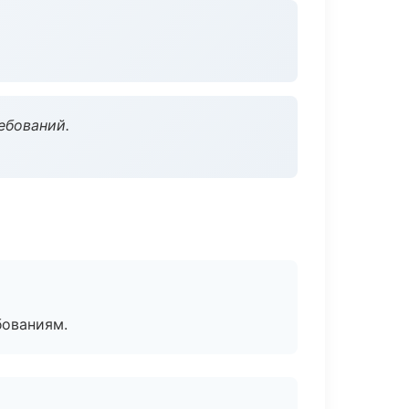
ебований.
бованиям.