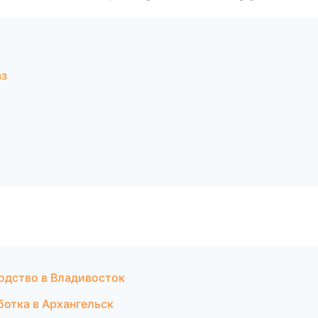
аз
одство в Владивосток
ботка в Архангельск