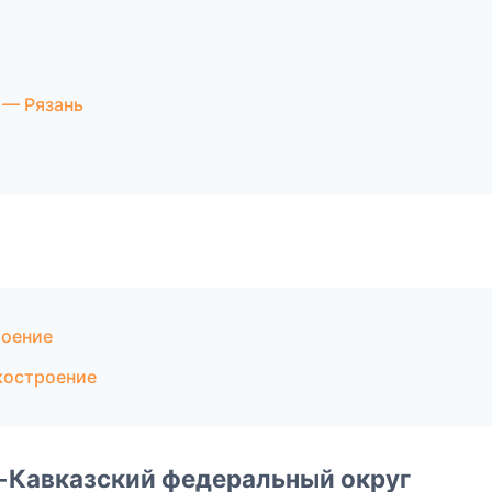
 — Рязань
роение
костроение
о-Кавказский федеральный округ