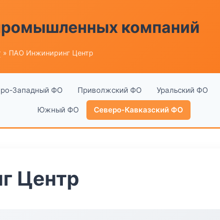
 промышленных компаний
г
» ПАО Инжиниринг Центр
ро-Западный ФО
Приволжский ФО
Уральский ФО
Южный ФО
Северо-Кавказский ФО
г Центр