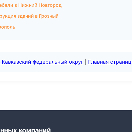
ебели в Нижний Новгород
рукция зданий в Грозный
врополь
-Кавказский федеральный округ
|
Главная страниц
енных компаний