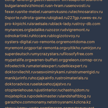
bulgarianedvizhimost.ru
sn-hram.ru
senovosti.ru
fexer.ru
snite-mebel.ru
anamvkusno.ru
technosaratov.ru
0sporte.ru
9rota-game.ru
bigbad.ru
227gp.ru
wes-ex.ru
pro-kirpichi.ru
israelsale.ru
black-lady.ru
stroy-db.com
mynances.org
ladalike.ru
zozor.ru
dvigremont.ru
odnokartinki.ru
htccare.ru
blogizotovoy.ru
oysters-digital.ru
o-remonte.org
remontdoma.com
myremont.org
portal-remonta.org
vyitikho.ru
mirjon.ru
superdeutsch.ru
mycrazystars.ru
filosofyfree.com
mypetslife.org
warren-buffett.org
greleon.com
sp-or.ru
infoelectrik.ru
materialexpert.ru
detkiexpert.ru
doktorvilechit.ru
vsesvoimirykami.ru
instrumentgid.ru
manikjurinfo.ru
hozjajkainfo.ru
stroimaterials.ru
doktoradvice.ru
selskoehozjajstvo.ru
otopleniehouse.ru
justinterior.ru
chastnyjdom.ru
mojateplica.ru
podelkimaster.ru
landshaftblog.ru
garazhov.com
monamy.net
stroysnami.kz
lcna.kz