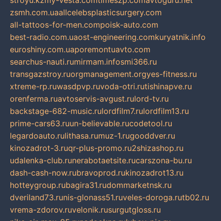
stroyu.kz
my-vesta.com
timeszp.com
avtoguru.net
zsmh.com.ua
allcelebsplasticsurgery.com
all-tattoos-for-men.com
poisk-auto.com
best-radio.com.ua
ost-engineering.com
kuryatnik.info
euroshiny.com.ua
poremontuavto.com
searchus-nauti.ru
mirmam.info
smi366.ru
transgazstroy.ru
orgmanagement.org
yes-fitness.ru
xtreme-rp.ru
wasdpvp.ru
voda-otri.ru
tishinapve.ru
orenferma.ru
avtoservis-avgust.ru
lord-tv.ru
backstage-682-music.ru
lordfilm7.ru
lordfilm13.ru
prime-cars63.ru
un-believable.ru
codetool.ru
legardoauto.ru
lithasa.ru
muz-1.ru
gooddver.ru
kinozadrot-3.ru
qr-plus-promo.ru
2shizashop.ru
udalenka-club.ru
nerabotaetsite.ru
carszona-bu.ru
dash-cash-now.ru
bravoprod.ru
kinozadrot13.ru
hotteygroup.ru
bagira31.ru
dommarketnsk.ru
dveriland73.ru
nis-glonass51.ru
veles-doroga.ru
tb02.ru
vrema-zdorov.ru
velonik.ru
surgutgloss.ru