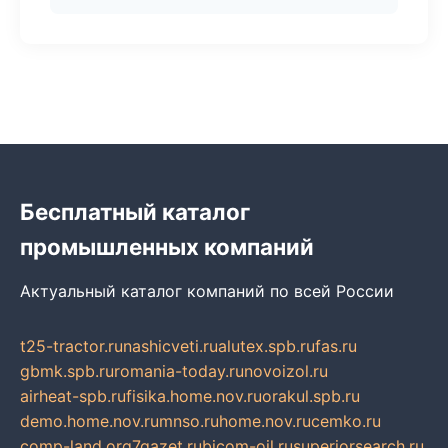
Бесплатный каталог
промышленных компаний
Актуальный каталог компаний по всей России
t25-tractor.ru
nashicveti.ru
alutex.spb.ru
fas.ru
gbmk.spb.ru
romania-today.ru
novoizol.ru
airheat-spb.ru
fisika.home.nov.ru
orakul.spb.ru
demo.home.nov.ru
mnso.ru
home.nov.ru
cemko.ru
comp-land.org
7gazet.ru
bicom-oil.ru
superiorsearch.ru