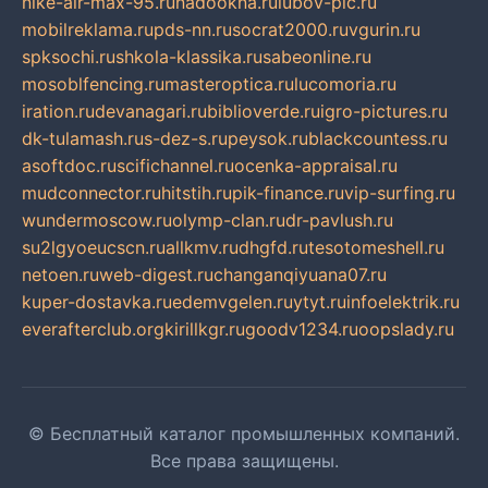
nike-air-max-95.ru
nadookna.ru
lubov-pic.ru
mobilreklama.ru
pds-nn.ru
socrat2000.ru
vgurin.ru
spksochi.ru
shkola-klassika.ru
sabeonline.ru
mosoblfencing.ru
masteroptica.ru
lucomoria.ru
iration.ru
devanagari.ru
biblioverde.ru
igro-pictures.ru
dk-tulamash.ru
s-dez-s.ru
peysok.ru
blackcountess.ru
asoftdoc.ru
scifichannel.ru
ocenka-appraisal.ru
mudconnector.ru
hitstih.ru
pik-finance.ru
vip-surfing.ru
wundermoscow.ru
olymp-clan.ru
dr-pavlush.ru
su2lgyoeucscn.ru
allkmv.ru
dhgfd.ru
tesotomeshell.ru
netoen.ru
web-digest.ru
changanqiyuana07.ru
kuper-dostavka.ru
edemvgelen.ru
ytyt.ru
infoelektrik.ru
everafterclub.org
kirillkgr.ru
goodv1234.ru
oopslady.ru
© Бесплатный каталог промышленных компаний.
Все права защищены.