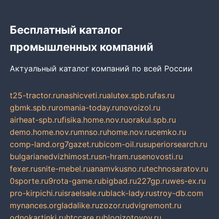
Бесплатный каталог
промышленных компаний
Актуальный каталог компаний по всей России
t25-tractor.ru
nashicveti.ru
alutex.spb.ru
fas.ru
gbmk.spb.ru
romania-today.ru
novoizol.ru
airheat-spb.ru
fisika.home.nov.ru
orakul.spb.ru
demo.home.nov.ru
mnso.ru
home.nov.ru
cemko.ru
comp-land.org
7gazet.ru
bicom-oil.ru
superiorsearch.ru
bulgarianedvizhimost.ru
sn-hram.ru
senovosti.ru
fexer.ru
snite-mebel.ru
anamvkusno.ru
technosaratov.ru
0sporte.ru
9rota-game.ru
bigbad.ru
227gp.ru
wes-ex.ru
pro-kirpichi.ru
israelsale.ru
black-lady.ru
stroy-db.com
mynances.org
ladalike.ru
zozor.ru
dvigremont.ru
odnokartinki.ru
htccare.ru
blogizotovoy.ru