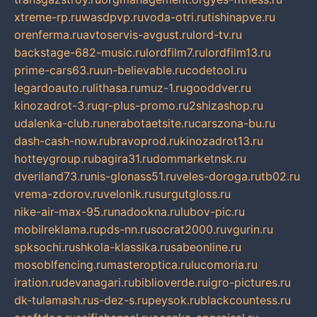
xtreme-rp.ru
wasdpvp.ru
voda-otri.ru
tishinapve.ru
orenferma.ru
avtoservis-avgust.ru
lord-tv.ru
backstage-682-music.ru
lordfilm7.ru
lordfilm13.ru
prime-cars63.ru
un-believable.ru
codetool.ru
legardoauto.ru
lithasa.ru
muz-1.ru
gooddver.ru
kinozadrot-3.ru
qr-plus-promo.ru
2shizashop.ru
udalenka-club.ru
nerabotaetsite.ru
carszona-bu.ru
dash-cash-now.ru
bravoprod.ru
kinozadrot13.ru
hotteygroup.ru
bagira31.ru
dommarketnsk.ru
dveriland73.ru
nis-glonass51.ru
veles-doroga.ru
tb02.ru
vrema-zdorov.ru
velonik.ru
surgutgloss.ru
nike-air-max-95.ru
nadookna.ru
lubov-pic.ru
mobilreklama.ru
pds-nn.ru
socrat2000.ru
vgurin.ru
spksochi.ru
shkola-klassika.ru
sabeonline.ru
mosoblfencing.ru
masteroptica.ru
lucomoria.ru
iration.ru
devanagari.ru
biblioverde.ru
igro-pictures.ru
dk-tulamash.ru
s-dez-s.ru
peysok.ru
blackcountess.ru