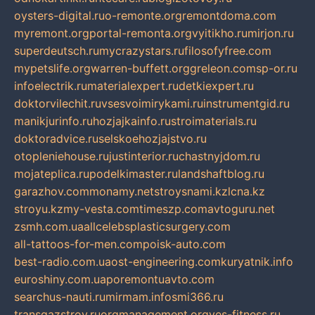
oysters-digital.ru
o-remonte.org
remontdoma.com
myremont.org
portal-remonta.org
vyitikho.ru
mirjon.ru
superdeutsch.ru
mycrazystars.ru
filosofyfree.com
mypetslife.org
warren-buffett.org
greleon.com
sp-or.ru
infoelectrik.ru
materialexpert.ru
detkiexpert.ru
doktorvilechit.ru
vsesvoimirykami.ru
instrumentgid.ru
manikjurinfo.ru
hozjajkainfo.ru
stroimaterials.ru
doktoradvice.ru
selskoehozjajstvo.ru
otopleniehouse.ru
justinterior.ru
chastnyjdom.ru
mojateplica.ru
podelkimaster.ru
landshaftblog.ru
garazhov.com
monamy.net
stroysnami.kz
lcna.kz
stroyu.kz
my-vesta.com
timeszp.com
avtoguru.net
zsmh.com.ua
allcelebsplasticsurgery.com
all-tattoos-for-men.com
poisk-auto.com
best-radio.com.ua
ost-engineering.com
kuryatnik.info
euroshiny.com.ua
poremontuavto.com
searchus-nauti.ru
mirmam.info
smi366.ru
transgazstroy.ru
orgmanagement.org
yes-fitness.ru