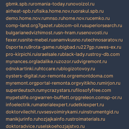
gbmk.spb.ru
romania-today.ru
novoizol.ru
airheat-spb.ru
fisika.home.nov.ru
orakul.spb.ru
demo.home.nov.ru
mnso.ru
home.nov.ru
cemko.ru
comp-land.org
7gazet.ru
bicom-oil.ru
superiorsearch.ru
bulgarianedvizhimost.ru
sn-hram.ru
senovosti.ru
fexer.ru
snite-mebel.ru
anamvkusno.ru
technosaratov.ru
0sporte.ru
9rota-game.ru
bigbad.ru
227gp.ru
wes-ex.ru
pro-kirpichi.ru
israelsale.ru
black-lady.ru
stroy-db.com
mynances.org
ladalike.ru
zozor.ru
dvigremont.ru
odnokartinki.ru
htccare.ru
blogizotovoy.ru
oysters-digital.ru
o-remonte.org
remontdoma.com
myremont.org
portal-remonta.org
vyitikho.ru
mirjon.ru
superdeutsch.ru
mycrazystars.ru
filosofyfree.com
mypetslife.org
warren-buffett.org
greleon.com
sp-or.ru
infoelectrik.ru
materialexpert.ru
detkiexpert.ru
doktorvilechit.ru
vsesvoimirykami.ru
instrumentgid.ru
manikjurinfo.ru
hozjajkainfo.ru
stroimaterials.ru
doktoradvice.ru
selskoehozjajstvo.ru