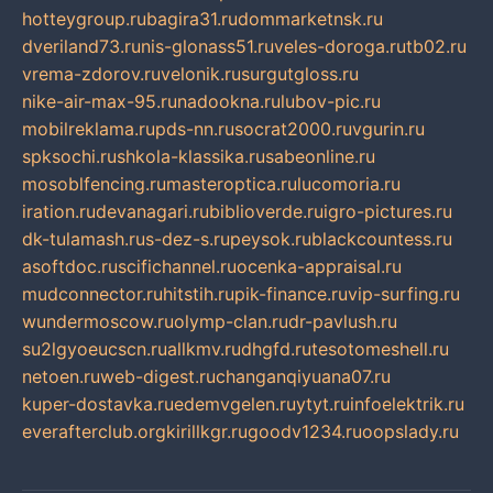
hotteygroup.ru
bagira31.ru
dommarketnsk.ru
dveriland73.ru
nis-glonass51.ru
veles-doroga.ru
tb02.ru
vrema-zdorov.ru
velonik.ru
surgutgloss.ru
nike-air-max-95.ru
nadookna.ru
lubov-pic.ru
mobilreklama.ru
pds-nn.ru
socrat2000.ru
vgurin.ru
spksochi.ru
shkola-klassika.ru
sabeonline.ru
mosoblfencing.ru
masteroptica.ru
lucomoria.ru
iration.ru
devanagari.ru
biblioverde.ru
igro-pictures.ru
dk-tulamash.ru
s-dez-s.ru
peysok.ru
blackcountess.ru
asoftdoc.ru
scifichannel.ru
ocenka-appraisal.ru
mudconnector.ru
hitstih.ru
pik-finance.ru
vip-surfing.ru
wundermoscow.ru
olymp-clan.ru
dr-pavlush.ru
su2lgyoeucscn.ru
allkmv.ru
dhgfd.ru
tesotomeshell.ru
netoen.ru
web-digest.ru
changanqiyuana07.ru
kuper-dostavka.ru
edemvgelen.ru
ytyt.ru
infoelektrik.ru
everafterclub.org
kirillkgr.ru
goodv1234.ru
oopslady.ru