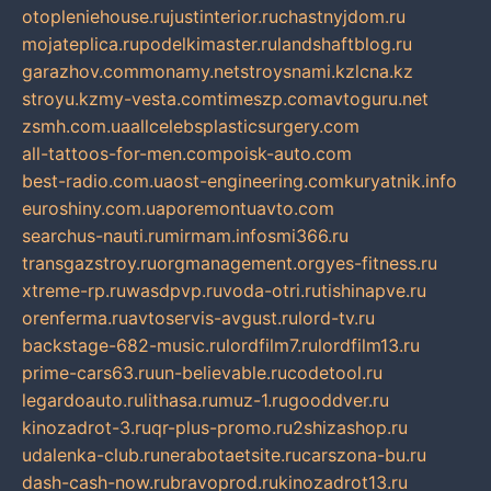
otopleniehouse.ru
justinterior.ru
chastnyjdom.ru
mojateplica.ru
podelkimaster.ru
landshaftblog.ru
garazhov.com
monamy.net
stroysnami.kz
lcna.kz
stroyu.kz
my-vesta.com
timeszp.com
avtoguru.net
zsmh.com.ua
allcelebsplasticsurgery.com
all-tattoos-for-men.com
poisk-auto.com
best-radio.com.ua
ost-engineering.com
kuryatnik.info
euroshiny.com.ua
poremontuavto.com
searchus-nauti.ru
mirmam.info
smi366.ru
transgazstroy.ru
orgmanagement.org
yes-fitness.ru
xtreme-rp.ru
wasdpvp.ru
voda-otri.ru
tishinapve.ru
orenferma.ru
avtoservis-avgust.ru
lord-tv.ru
backstage-682-music.ru
lordfilm7.ru
lordfilm13.ru
prime-cars63.ru
un-believable.ru
codetool.ru
legardoauto.ru
lithasa.ru
muz-1.ru
gooddver.ru
kinozadrot-3.ru
qr-plus-promo.ru
2shizashop.ru
udalenka-club.ru
nerabotaetsite.ru
carszona-bu.ru
dash-cash-now.ru
bravoprod.ru
kinozadrot13.ru