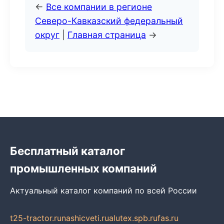
←
Все компании в регионе
Северо-Кавказский федеральный
округ
|
Главная страница
→
Бесплатный каталог
промышленных компаний
Актуальный каталог компаний по всей России
t25-tractor.ru
nashicveti.ru
alutex.spb.ru
fas.ru