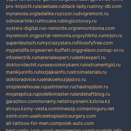
pro-kirpichi.ru
israelsale.ru
black-lady.ru
stroy-db.com
mynances.org
ladalike.ru
zozor.ru
dvigremont.ru
odnokartinki.ru
htccare.ru
blogizotovoy.ru
oysters-digital.ru
o-remonte.org
remontdoma.com
myremont.org
portal-remonta.org
vyitikho.ru
mirjon.ru
superdeutsch.ru
mycrazystars.ru
filosofyfree.com
mypetslife.org
warren-buffett.org
greleon.com
sp-or.ru
infoelectrik.ru
materialexpert.ru
detkiexpert.ru
doktorvilechit.ru
vsesvoimirykami.ru
instrumentgid.ru
manikjurinfo.ru
hozjajkainfo.ru
stroimaterials.ru
doktoradvice.ru
selskoehozjajstvo.ru
otopleniehouse.ru
justinterior.ru
chastnyjdom.ru
mojateplica.ru
podelkimaster.ru
landshaftblog.ru
garazhov.com
monamy.net
stroysnami.kz
lcna.kz
stroyu.kz
my-vesta.com
timeszp.com
avtoguru.net
zsmh.com.ua
allcelebsplasticsurgery.com
all-tattoos-for-men.com
poisk-auto.com
best-radio.com.ua
ost-engineering.com
kuryatnik.info