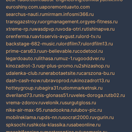
euroshiny.com.ua
poremontuavto.com
searchus-nauti.ru
mirmam.info
smi366.ru
transgazstroy.ru
orgmanagement.org
yes-fitness.ru
xtreme-rp.ru
wasdpvp.ru
voda-otri.ru
tishinapve.ru
orenferma.ru
avtoservis-avgust.ru
lord-tv.ru
backstage-682-music.ru
lordfilm7.ru
lordfilm13.ru
prime-cars63.ru
un-believable.ru
codetool.ru
legardoauto.ru
lithasa.ru
muz-1.ru
gooddver.ru
kinozadrot-3.ru
qr-plus-promo.ru
2shizashop.ru
udalenka-club.ru
nerabotaetsite.ru
carszona-bu.ru
dash-cash-now.ru
bravoprod.ru
kinozadrot13.ru
hotteygroup.ru
bagira31.ru
dommarketnsk.ru
dveriland73.ru
nis-glonass51.ru
veles-doroga.ru
tb02.ru
vrema-zdorov.ru
velonik.ru
surgutgloss.ru
nike-air-max-95.ru
nadookna.ru
lubov-pic.ru
mobilreklama.ru
pds-nn.ru
socrat2000.ru
vgurin.ru
spksochi.ru
shkola-klassika.ru
sabeonline.ru