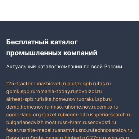
Бесплатный каталог
промышленных компаний
Актуальный каталог компаний по всей России
t25-tractor.ru
nashicveti.ru
alutex.spb.ru
fas.ru
gbmk.spb.ru
romania-today.ru
novoizol.ru
airheat-spb.ru
fisika.home.nov.ru
orakul.spb.ru
demo.home.nov.ru
mnso.ru
home.nov.ru
cemko.ru
comp-land.org
7gazet.ru
bicom-oil.ru
superiorsearch.ru
bulgarianedvizhimost.ru
sn-hram.ru
senovosti.ru
fexer.ru
snite-mebel.ru
anamvkusno.ru
technosaratov.ru
0sporte.ru
9rota-game.ru
bigbad.ru
227gp.ru
wes-ex.ru