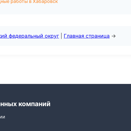
ные работы в Хабаровск
кий федеральный округ
|
Главная страница
→
енных компаний
сии