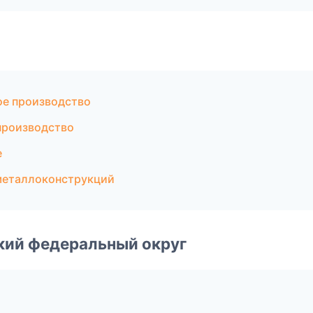
ое производство
производство
е
металлоконструкций
ский федеральный округ