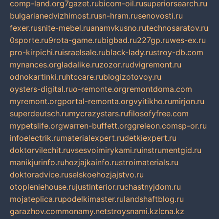
comp-land.org
7gazet.ru
bicom-oil.ru
superiorsearch.ru
bulgarianedvizhimost.ru
sn-hram.ru
senovosti.ru
fexer.ru
snite-mebel.ru
anamvkusno.ru
technosaratov.ru
0sporte.ru
9rota-game.ru
bigbad.ru
227gp.ru
wes-ex.ru
pro-kirpichi.ru
israelsale.ru
black-lady.ru
stroy-db.com
mynances.org
ladalike.ru
zozor.ru
dvigremont.ru
odnokartinki.ru
htccare.ru
blogizotovoy.ru
oysters-digital.ru
o-remonte.org
remontdoma.com
myremont.org
portal-remonta.org
vyitikho.ru
mirjon.ru
superdeutsch.ru
mycrazystars.ru
filosofyfree.com
mypetslife.org
warren-buffett.org
greleon.com
sp-or.ru
infoelectrik.ru
materialexpert.ru
detkiexpert.ru
doktorvilechit.ru
vsesvoimirykami.ru
instrumentgid.ru
manikjurinfo.ru
hozjajkainfo.ru
stroimaterials.ru
doktoradvice.ru
selskoehozjajstvo.ru
otopleniehouse.ru
justinterior.ru
chastnyjdom.ru
mojateplica.ru
podelkimaster.ru
landshaftblog.ru
garazhov.com
monamy.net
stroysnami.kz
lcna.kz