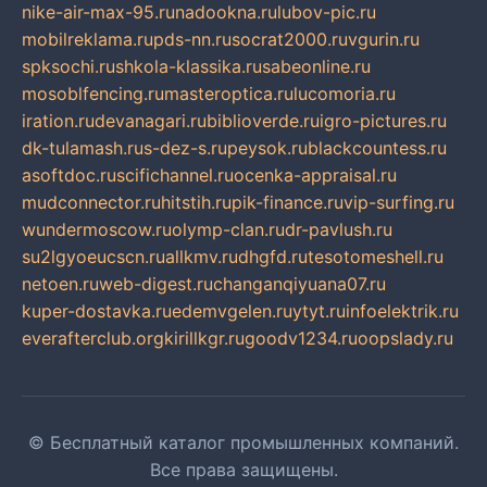
nike-air-max-95.ru
nadookna.ru
lubov-pic.ru
mobilreklama.ru
pds-nn.ru
socrat2000.ru
vgurin.ru
spksochi.ru
shkola-klassika.ru
sabeonline.ru
mosoblfencing.ru
masteroptica.ru
lucomoria.ru
iration.ru
devanagari.ru
biblioverde.ru
igro-pictures.ru
dk-tulamash.ru
s-dez-s.ru
peysok.ru
blackcountess.ru
asoftdoc.ru
scifichannel.ru
ocenka-appraisal.ru
mudconnector.ru
hitstih.ru
pik-finance.ru
vip-surfing.ru
wundermoscow.ru
olymp-clan.ru
dr-pavlush.ru
su2lgyoeucscn.ru
allkmv.ru
dhgfd.ru
tesotomeshell.ru
netoen.ru
web-digest.ru
changanqiyuana07.ru
kuper-dostavka.ru
edemvgelen.ru
ytyt.ru
infoelektrik.ru
everafterclub.org
kirillkgr.ru
goodv1234.ru
oopslady.ru
© Бесплатный каталог промышленных компаний.
Все права защищены.