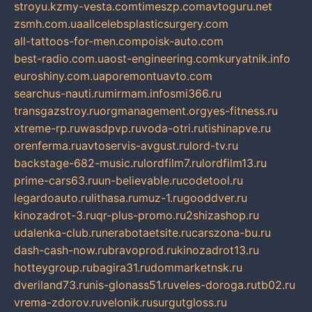
stroyu.kz
my-vesta.com
timeszp.com
avtoguru.net
zsmh.com.ua
allcelebsplasticsurgery.com
all-tattoos-for-men.com
poisk-auto.com
best-radio.com.ua
ost-engineering.com
kuryatnik.info
euroshiny.com.ua
poremontuavto.com
searchus-nauti.ru
mirmam.info
smi366.ru
transgazstroy.ru
orgmanagement.org
yes-fitness.ru
xtreme-rp.ru
wasdpvp.ru
voda-otri.ru
tishinapve.ru
orenferma.ru
avtoservis-avgust.ru
lord-tv.ru
backstage-682-music.ru
lordfilm7.ru
lordfilm13.ru
prime-cars63.ru
un-believable.ru
codetool.ru
legardoauto.ru
lithasa.ru
muz-1.ru
gooddver.ru
kinozadrot-3.ru
qr-plus-promo.ru
2shizashop.ru
udalenka-club.ru
nerabotaetsite.ru
carszona-bu.ru
dash-cash-now.ru
bravoprod.ru
kinozadrot13.ru
hotteygroup.ru
bagira31.ru
dommarketnsk.ru
dveriland73.ru
nis-glonass51.ru
veles-doroga.ru
tb02.ru
vrema-zdorov.ru
velonik.ru
surgutgloss.ru