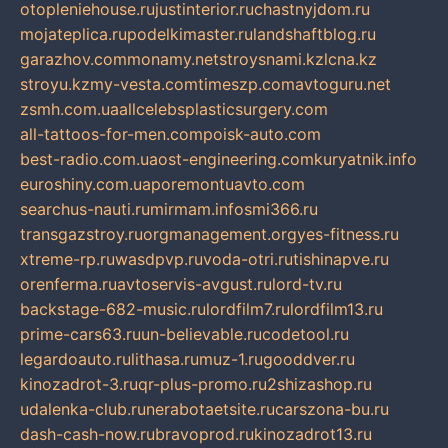
otopleniehouse.ru
justinterior.ru
chastnyjdom.ru
mojateplica.ru
podelkimaster.ru
landshaftblog.ru
garazhov.com
monamy.net
stroysnami.kz
lcna.kz
stroyu.kz
my-vesta.com
timeszp.com
avtoguru.net
zsmh.com.ua
allcelebsplasticsurgery.com
all-tattoos-for-men.com
poisk-auto.com
best-radio.com.ua
ost-engineering.com
kuryatnik.info
euroshiny.com.ua
poremontuavto.com
searchus-nauti.ru
mirmam.info
smi366.ru
transgazstroy.ru
orgmanagement.org
yes-fitness.ru
xtreme-rp.ru
wasdpvp.ru
voda-otri.ru
tishinapve.ru
orenferma.ru
avtoservis-avgust.ru
lord-tv.ru
backstage-682-music.ru
lordfilm7.ru
lordfilm13.ru
prime-cars63.ru
un-believable.ru
codetool.ru
legardoauto.ru
lithasa.ru
muz-1.ru
gooddver.ru
kinozadrot-3.ru
qr-plus-promo.ru
2shizashop.ru
udalenka-club.ru
nerabotaetsite.ru
carszona-bu.ru
dash-cash-now.ru
bravoprod.ru
kinozadrot13.ru