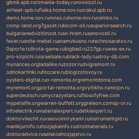
gbmk.spb.ru
romania-today.ru
novoizol.ru
airheat-spb.ru
fisika.home.nov.ru
orakul.spb.ru
demo.home.nov.ru
mnso.ru
home.nov.ru
cemko.ru
comp-land.org
7gazet.ru
bicom-oil.ru
superiorsearch.ru
bulgarianedvizhimost.ru
sn-hram.ru
senovosti.ru
fexer.ru
snite-mebel.ru
anamvkusno.ru
technosaratov.ru
0sporte.ru
9rota-game.ru
bigbad.ru
227gp.ru
wes-ex.ru
pro-kirpichi.ru
israelsale.ru
black-lady.ru
stroy-db.com
mynances.org
ladalike.ru
zozor.ru
dvigremont.ru
odnokartinki.ru
htccare.ru
blogizotovoy.ru
oysters-digital.ru
o-remonte.org
remontdoma.com
myremont.org
portal-remonta.org
vyitikho.ru
mirjon.ru
superdeutsch.ru
mycrazystars.ru
filosofyfree.com
mypetslife.org
warren-buffett.org
greleon.com
sp-or.ru
infoelectrik.ru
materialexpert.ru
detkiexpert.ru
doktorvilechit.ru
vsesvoimirykami.ru
instrumentgid.ru
manikjurinfo.ru
hozjajkainfo.ru
stroimaterials.ru
doktoradvice.ru
selskoehozjajstvo.ru