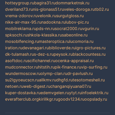
hotteygroup.ru
bagira31.ru
dommarketnsk.ru
dveriland73.ru
nis-glonass51.ru
veles-doroga.ru
tb02.ru
vrema-zdorov.ru
velonik.ru
surgutgloss.ru
nike-air-max-95.ru
nadookna.ru
lubov-pic.ru
mobilreklama.ru
pds-nn.ru
socrat2000.ru
vgurin.ru
spksochi.ru
shkola-klassika.ru
sabeonline.ru
mosoblfencing.ru
masteroptica.ru
lucomoria.ru
iration.ru
devanagari.ru
biblioverde.ru
igro-pictures.ru
dk-tulamash.ru
s-dez-s.ru
peysok.ru
blackcountess.ru
asoftdoc.ru
scifichannel.ru
ocenka-appraisal.ru
mudconnector.ru
hitstih.ru
pik-finance.ru
vip-surfing.ru
wundermoscow.ru
olymp-clan.ru
dr-pavlush.ru
su2lgyoeucscn.ru
allkmv.ru
dhgfd.ru
tesotomeshell.ru
netoen.ru
web-digest.ru
changanqiyuana07.ru
kuper-dostavka.ru
edemvgelen.ru
ytyt.ru
infoelektrik.ru
everafterclub.org
kirillkgr.ru
goodv1234.ru
oopslady.ru