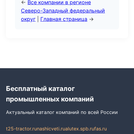
←
Все компании в регионе
Северо-Западный федеральный
округ
|
Главная страница
→
Бесплатный каталог
промышленных компаний
Актуальный каталог компаний по всей России
t25-tractor.ru
nashicveti.ru
alutex.spb.ru
fas.ru