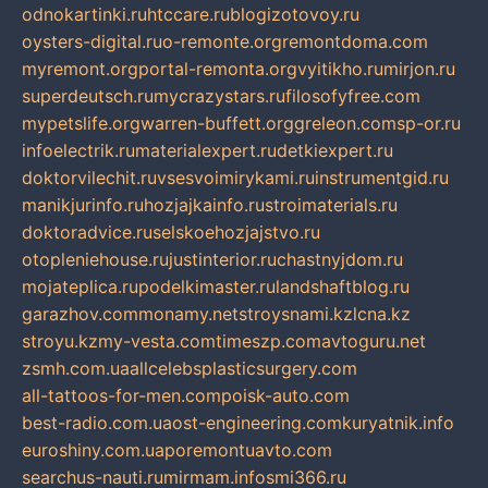
odnokartinki.ru
htccare.ru
blogizotovoy.ru
oysters-digital.ru
o-remonte.org
remontdoma.com
myremont.org
portal-remonta.org
vyitikho.ru
mirjon.ru
superdeutsch.ru
mycrazystars.ru
filosofyfree.com
mypetslife.org
warren-buffett.org
greleon.com
sp-or.ru
infoelectrik.ru
materialexpert.ru
detkiexpert.ru
doktorvilechit.ru
vsesvoimirykami.ru
instrumentgid.ru
manikjurinfo.ru
hozjajkainfo.ru
stroimaterials.ru
doktoradvice.ru
selskoehozjajstvo.ru
otopleniehouse.ru
justinterior.ru
chastnyjdom.ru
mojateplica.ru
podelkimaster.ru
landshaftblog.ru
garazhov.com
monamy.net
stroysnami.kz
lcna.kz
stroyu.kz
my-vesta.com
timeszp.com
avtoguru.net
zsmh.com.ua
allcelebsplasticsurgery.com
all-tattoos-for-men.com
poisk-auto.com
best-radio.com.ua
ost-engineering.com
kuryatnik.info
euroshiny.com.ua
poremontuavto.com
searchus-nauti.ru
mirmam.info
smi366.ru