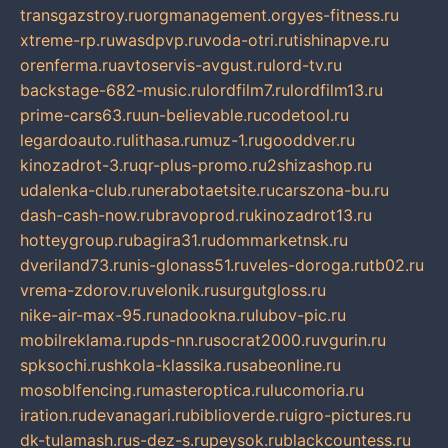
transgazstroy.ru
orgmanagement.org
yes-fitness.ru
xtreme-rp.ru
wasdpvp.ru
voda-otri.ru
tishinapve.ru
orenferma.ru
avtoservis-avgust.ru
lord-tv.ru
backstage-682-music.ru
lordfilm7.ru
lordfilm13.ru
prime-cars63.ru
un-believable.ru
codetool.ru
legardoauto.ru
lithasa.ru
muz-1.ru
gooddver.ru
kinozadrot-3.ru
qr-plus-promo.ru
2shizashop.ru
udalenka-club.ru
nerabotaetsite.ru
carszona-bu.ru
dash-cash-now.ru
bravoprod.ru
kinozadrot13.ru
hotteygroup.ru
bagira31.ru
dommarketnsk.ru
dveriland73.ru
nis-glonass51.ru
veles-doroga.ru
tb02.ru
vrema-zdorov.ru
velonik.ru
surgutgloss.ru
nike-air-max-95.ru
nadookna.ru
lubov-pic.ru
mobilreklama.ru
pds-nn.ru
socrat2000.ru
vgurin.ru
spksochi.ru
shkola-klassika.ru
sabeonline.ru
mosoblfencing.ru
masteroptica.ru
lucomoria.ru
iration.ru
devanagari.ru
biblioverde.ru
igro-pictures.ru
dk-tulamash.ru
s-dez-s.ru
peysok.ru
blackcountess.ru