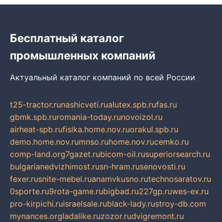
Бесплатный каталог
промышленных компаний
Актуальный каталог компаний по всей России
t25-tractor.ru
nashicveti.ru
alutex.spb.ru
fas.ru
gbmk.spb.ru
romania-today.ru
novoizol.ru
airheat-spb.ru
fisika.home.nov.ru
orakul.spb.ru
demo.home.nov.ru
mnso.ru
home.nov.ru
cemko.ru
comp-land.org
7gazet.ru
bicom-oil.ru
superiorsearch.ru
bulgarianedvizhimost.ru
sn-hram.ru
senovosti.ru
fexer.ru
snite-mebel.ru
anamvkusno.ru
technosaratov.ru
0sporte.ru
9rota-game.ru
bigbad.ru
227gp.ru
wes-ex.ru
pro-kirpichi.ru
israelsale.ru
black-lady.ru
stroy-db.com
mynances.org
ladalike.ru
zozor.ru
dvigremont.ru