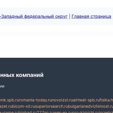
о-Западный федеральный округ
|
Главная страница
енных компаний
сии
mk.spb.ru
romania-today.ru
novoizol.ru
airheat-spb.ru
fisika.
azet.ru
bicom-oil.ru
superiorsearch.ru
bulgarianedvizhimost.r
a-game.ru
bigbad.ru
227gp.ru
wes-ex.ru
pro-kirpichi.ru
israelsa