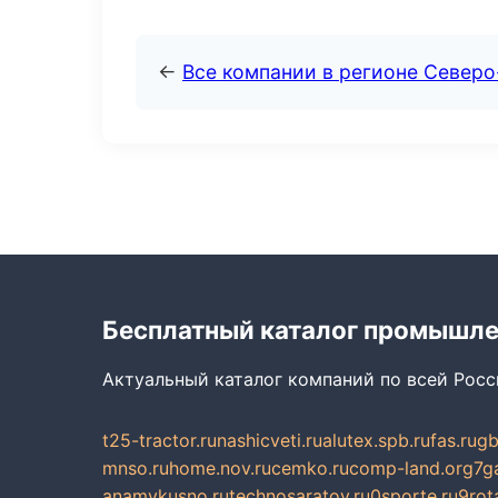
←
Все компании в регионе Север
Бесплатный каталог промышл
Актуальный каталог компаний по всей Рос
t25-tractor.ru
nashicveti.ru
alutex.spb.ru
fas.ru
gb
mnso.ru
home.nov.ru
cemko.ru
comp-land.org
7g
anamvkusno.ru
technosaratov.ru
0sporte.ru
9rot