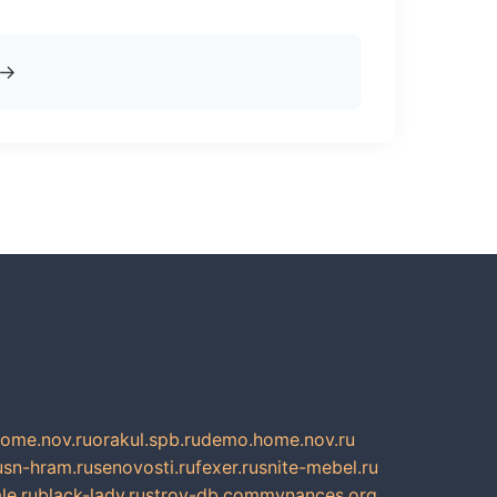
→
home.nov.ru
orakul.spb.ru
demo.home.nov.ru
u
sn-hram.ru
senovosti.ru
fexer.ru
snite-mebel.ru
le.ru
black-lady.ru
stroy-db.com
mynances.org