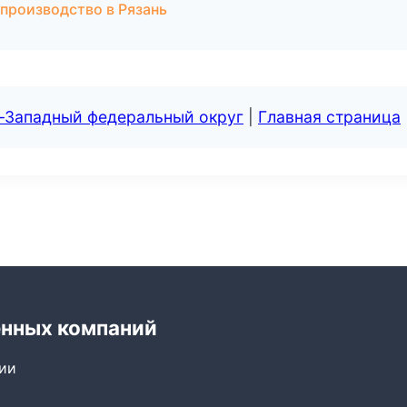
производство в Рязань
о-Западный федеральный округ
|
Главная страница
енных компаний
сии