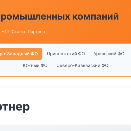
 промышленных компаний
 НПП Станко Партнер
ро-Западный ФО
Приволжский ФО
Уральский ФО
Южный ФО
Северо-Кавказский ФО
ртнер