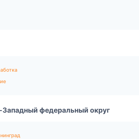
аботка
ние
о-Западный федеральный округ
нинград