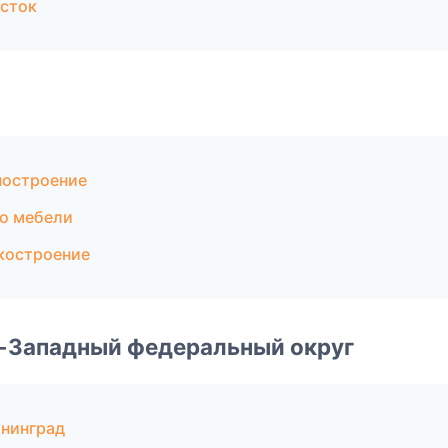
сток
ностроение
о мебели
костроение
о-Западный федеральный округ
нинград