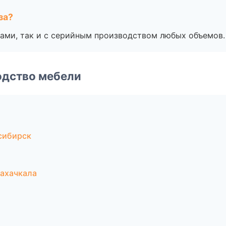
за?
ами, так и с серийным производством любых объемов.
одство мебели
сибирск
ахачкала