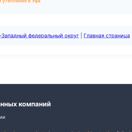
 утепление в Уфа
о-Западный федеральный округ
|
Главная страница
енных компаний
сии