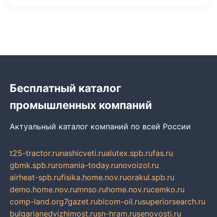
Бесплатный каталог
промышленных компаний
Актуальный каталог компаний по всей России
t25-tractor.ru
nashicveti.ru
alutex.spb.ru
fas.ru
gbmk.spb.ru
romania-today.ru
novoizol.ru
airheat-spb.ru
fisika.home.nov.ru
orakul.spb.ru
demo.home.nov.ru
mnso.ru
home.nov.ru
cemko.ru
comp-land.org
7gazet.ru
bicom-oil.ru
superiorsearch.ru
bulgarianedvizhimost.ru
sn-hram.ru
senovosti.ru