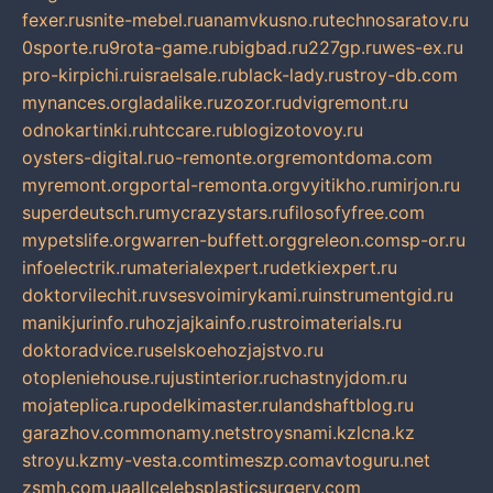
fexer.ru
snite-mebel.ru
anamvkusno.ru
technosaratov.ru
0sporte.ru
9rota-game.ru
bigbad.ru
227gp.ru
wes-ex.ru
pro-kirpichi.ru
israelsale.ru
black-lady.ru
stroy-db.com
mynances.org
ladalike.ru
zozor.ru
dvigremont.ru
odnokartinki.ru
htccare.ru
blogizotovoy.ru
oysters-digital.ru
o-remonte.org
remontdoma.com
myremont.org
portal-remonta.org
vyitikho.ru
mirjon.ru
superdeutsch.ru
mycrazystars.ru
filosofyfree.com
mypetslife.org
warren-buffett.org
greleon.com
sp-or.ru
infoelectrik.ru
materialexpert.ru
detkiexpert.ru
doktorvilechit.ru
vsesvoimirykami.ru
instrumentgid.ru
manikjurinfo.ru
hozjajkainfo.ru
stroimaterials.ru
doktoradvice.ru
selskoehozjajstvo.ru
otopleniehouse.ru
justinterior.ru
chastnyjdom.ru
mojateplica.ru
podelkimaster.ru
landshaftblog.ru
garazhov.com
monamy.net
stroysnami.kz
lcna.kz
stroyu.kz
my-vesta.com
timeszp.com
avtoguru.net
zsmh.com.ua
allcelebsplasticsurgery.com