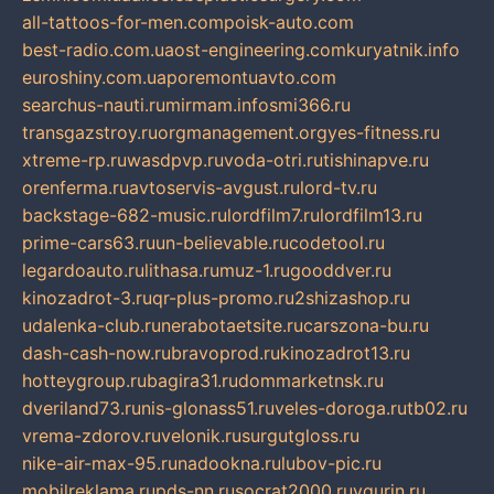
all-tattoos-for-men.com
poisk-auto.com
best-radio.com.ua
ost-engineering.com
kuryatnik.info
euroshiny.com.ua
poremontuavto.com
searchus-nauti.ru
mirmam.info
smi366.ru
transgazstroy.ru
orgmanagement.org
yes-fitness.ru
xtreme-rp.ru
wasdpvp.ru
voda-otri.ru
tishinapve.ru
orenferma.ru
avtoservis-avgust.ru
lord-tv.ru
backstage-682-music.ru
lordfilm7.ru
lordfilm13.ru
prime-cars63.ru
un-believable.ru
codetool.ru
legardoauto.ru
lithasa.ru
muz-1.ru
gooddver.ru
kinozadrot-3.ru
qr-plus-promo.ru
2shizashop.ru
udalenka-club.ru
nerabotaetsite.ru
carszona-bu.ru
dash-cash-now.ru
bravoprod.ru
kinozadrot13.ru
hotteygroup.ru
bagira31.ru
dommarketnsk.ru
dveriland73.ru
nis-glonass51.ru
veles-doroga.ru
tb02.ru
vrema-zdorov.ru
velonik.ru
surgutgloss.ru
nike-air-max-95.ru
nadookna.ru
lubov-pic.ru
mobilreklama.ru
pds-nn.ru
socrat2000.ru
vgurin.ru