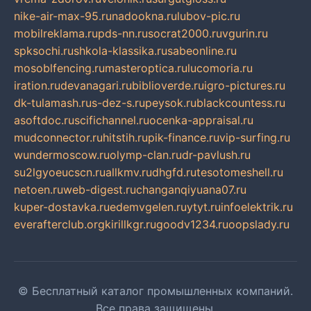
nike-air-max-95.ru
nadookna.ru
lubov-pic.ru
mobilreklama.ru
pds-nn.ru
socrat2000.ru
vgurin.ru
spksochi.ru
shkola-klassika.ru
sabeonline.ru
mosoblfencing.ru
masteroptica.ru
lucomoria.ru
iration.ru
devanagari.ru
biblioverde.ru
igro-pictures.ru
dk-tulamash.ru
s-dez-s.ru
peysok.ru
blackcountess.ru
asoftdoc.ru
scifichannel.ru
ocenka-appraisal.ru
mudconnector.ru
hitstih.ru
pik-finance.ru
vip-surfing.ru
wundermoscow.ru
olymp-clan.ru
dr-pavlush.ru
su2lgyoeucscn.ru
allkmv.ru
dhgfd.ru
tesotomeshell.ru
netoen.ru
web-digest.ru
changanqiyuana07.ru
kuper-dostavka.ru
edemvgelen.ru
ytyt.ru
infoelektrik.ru
everafterclub.org
kirillkgr.ru
goodv1234.ru
oopslady.ru
© Бесплатный каталог промышленных компаний.
Все права защищены.