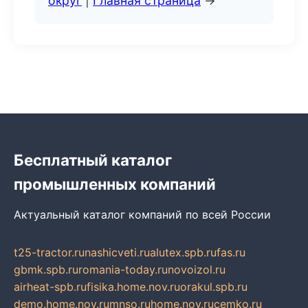
округ
|
Главная страница
→
Бесплатный каталог
промышленных компаний
Актуальный каталог компаний по всей России
t25-tractor.ru
nashicveti.ru
alutex.spb.ru
fas.ru
gbmk.spb.ru
romania-today.ru
novoizol.ru
airheat-spb.ru
fisika.home.nov.ru
orakul.spb.ru
demo.home.nov.ru
mnso.ru
home.nov.ru
cemko.ru