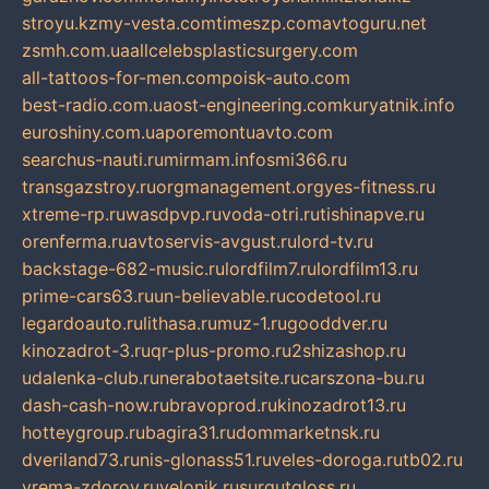
stroyu.kz
my-vesta.com
timeszp.com
avtoguru.net
zsmh.com.ua
allcelebsplasticsurgery.com
all-tattoos-for-men.com
poisk-auto.com
best-radio.com.ua
ost-engineering.com
kuryatnik.info
euroshiny.com.ua
poremontuavto.com
searchus-nauti.ru
mirmam.info
smi366.ru
transgazstroy.ru
orgmanagement.org
yes-fitness.ru
xtreme-rp.ru
wasdpvp.ru
voda-otri.ru
tishinapve.ru
orenferma.ru
avtoservis-avgust.ru
lord-tv.ru
backstage-682-music.ru
lordfilm7.ru
lordfilm13.ru
prime-cars63.ru
un-believable.ru
codetool.ru
legardoauto.ru
lithasa.ru
muz-1.ru
gooddver.ru
kinozadrot-3.ru
qr-plus-promo.ru
2shizashop.ru
udalenka-club.ru
nerabotaetsite.ru
carszona-bu.ru
dash-cash-now.ru
bravoprod.ru
kinozadrot13.ru
hotteygroup.ru
bagira31.ru
dommarketnsk.ru
dveriland73.ru
nis-glonass51.ru
veles-doroga.ru
tb02.ru
vrema-zdorov.ru
velonik.ru
surgutgloss.ru