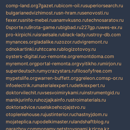
comp-land.org
7gazet.ru
bicom-oil.ru
superiorsearch.ru
bulgarianedvizhimost.ru
sn-hram.ru
senovosti.ru
fexer.ru
snite-mebel.ru
anamvkusno.ru
technosaratov.ru
0sporte.ru
9rota-game.ru
bigbad.ru
227gp.ru
wes-ex.ru
pro-kirpichi.ru
israelsale.ru
black-lady.ru
stroy-db.com
mynances.org
ladalike.ru
zozor.ru
dvigremont.ru
odnokartinki.ru
htccare.ru
blogizotovoy.ru
oysters-digital.ru
o-remonte.org
remontdoma.com
myremont.org
portal-remonta.org
vyitikho.ru
mirjon.ru
superdeutsch.ru
mycrazystars.ru
filosofyfree.com
mypetslife.org
warren-buffett.org
greleon.com
sp-or.ru
infoelectrik.ru
materialexpert.ru
detkiexpert.ru
doktorvilechit.ru
vsesvoimirykami.ru
instrumentgid.ru
manikjurinfo.ru
hozjajkainfo.ru
stroimaterials.ru
doktoradvice.ru
selskoehozjajstvo.ru
otopleniehouse.ru
justinterior.ru
chastnyjdom.ru
mojateplica.ru
podelkimaster.ru
landshaftblog.ru
garazhov.com
monamy.net
stroysnami.kz
lcna.kz