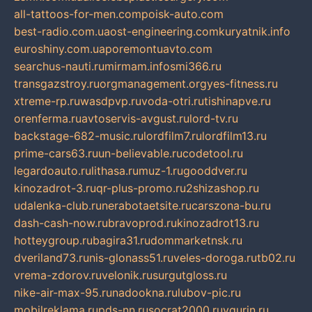
all-tattoos-for-men.com
poisk-auto.com
best-radio.com.ua
ost-engineering.com
kuryatnik.info
euroshiny.com.ua
poremontuavto.com
searchus-nauti.ru
mirmam.info
smi366.ru
transgazstroy.ru
orgmanagement.org
yes-fitness.ru
xtreme-rp.ru
wasdpvp.ru
voda-otri.ru
tishinapve.ru
orenferma.ru
avtoservis-avgust.ru
lord-tv.ru
backstage-682-music.ru
lordfilm7.ru
lordfilm13.ru
prime-cars63.ru
un-believable.ru
codetool.ru
legardoauto.ru
lithasa.ru
muz-1.ru
gooddver.ru
kinozadrot-3.ru
qr-plus-promo.ru
2shizashop.ru
udalenka-club.ru
nerabotaetsite.ru
carszona-bu.ru
dash-cash-now.ru
bravoprod.ru
kinozadrot13.ru
hotteygroup.ru
bagira31.ru
dommarketnsk.ru
dveriland73.ru
nis-glonass51.ru
veles-doroga.ru
tb02.ru
vrema-zdorov.ru
velonik.ru
surgutgloss.ru
nike-air-max-95.ru
nadookna.ru
lubov-pic.ru
mobilreklama.ru
pds-nn.ru
socrat2000.ru
vgurin.ru