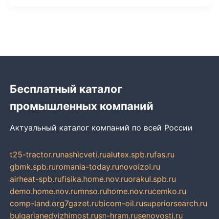
Бесплатный каталог
промышленных компаний
Актуальный каталог компаний по всей России
t25-tractor.ru
nashicveti.ru
alutex.spb.ru
fas.ru
gbmk.spb.ru
romania-today.ru
novoizol.ru
airheat-spb.ru
fisika.home.nov.ru
orakul.spb.ru
demo.home.nov.ru
mnso.ru
home.nov.ru
cemko.ru
comp-land.org
7gazet.ru
bicom-oil.ru
superiorsearch.ru
bulgarianedvizhimost.ru
sn-hram.ru
senovosti.ru