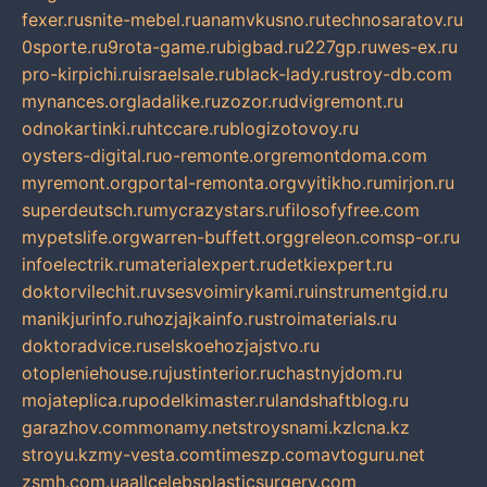
fexer.ru
snite-mebel.ru
anamvkusno.ru
technosaratov.ru
0sporte.ru
9rota-game.ru
bigbad.ru
227gp.ru
wes-ex.ru
pro-kirpichi.ru
israelsale.ru
black-lady.ru
stroy-db.com
mynances.org
ladalike.ru
zozor.ru
dvigremont.ru
odnokartinki.ru
htccare.ru
blogizotovoy.ru
oysters-digital.ru
o-remonte.org
remontdoma.com
myremont.org
portal-remonta.org
vyitikho.ru
mirjon.ru
superdeutsch.ru
mycrazystars.ru
filosofyfree.com
mypetslife.org
warren-buffett.org
greleon.com
sp-or.ru
infoelectrik.ru
materialexpert.ru
detkiexpert.ru
doktorvilechit.ru
vsesvoimirykami.ru
instrumentgid.ru
manikjurinfo.ru
hozjajkainfo.ru
stroimaterials.ru
doktoradvice.ru
selskoehozjajstvo.ru
otopleniehouse.ru
justinterior.ru
chastnyjdom.ru
mojateplica.ru
podelkimaster.ru
landshaftblog.ru
garazhov.com
monamy.net
stroysnami.kz
lcna.kz
stroyu.kz
my-vesta.com
timeszp.com
avtoguru.net
zsmh.com.ua
allcelebsplasticsurgery.com