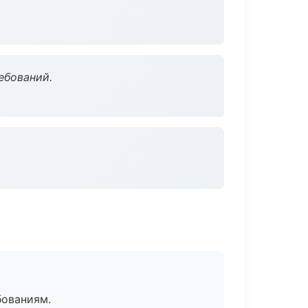
ебований.
бованиям.