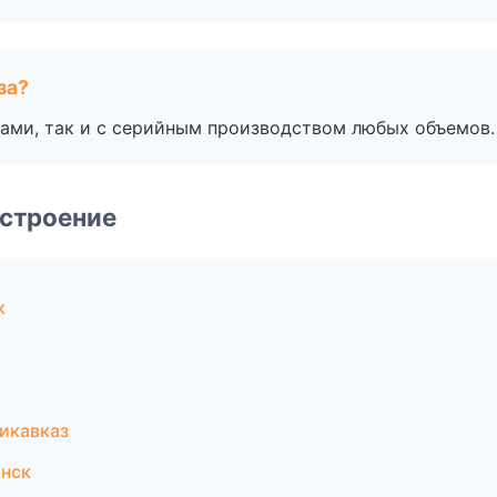
за?
ами, так и с серийным производством любых объемов.
строение
к
икавказ
нск