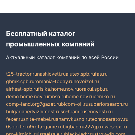
Бесплатный каталог
промышленных компаний
Актуальный каталог компаний по всей России
t25-tractor.ru
nashicveti.ru
alutex.spb.ru
fas.ru
gbmk.spb.ru
romania-today.ru
novoizol.ru
airheat-spb.ru
fisika.home.nov.ru
orakul.spb.ru
demo.home.nov.ru
mnso.ru
home.nov.ru
cemko.ru
comp-land.org
7gazet.ru
bicom-oil.ru
superiorsearch.ru
bulgarianedvizhimost.ru
sn-hram.ru
senovosti.ru
fexer.ru
snite-mebel.ru
anamvkusno.ru
technosaratov.ru
0sporte.ru
9rota-game.ru
bigbad.ru
227gp.ru
wes-ex.ru
pro-kirpichi.ru
israelsale.ru
black-lady.ru
stroy-db.com