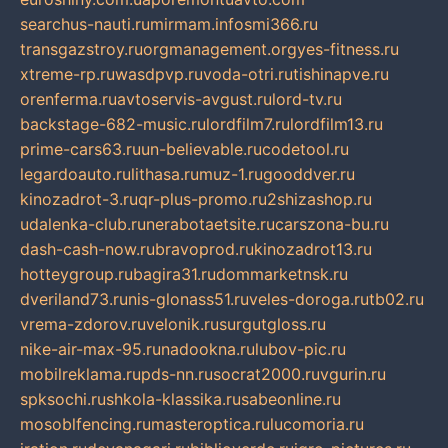
searchus-nauti.ru
mirmam.info
smi366.ru
transgazstroy.ru
orgmanagement.org
yes-fitness.ru
xtreme-rp.ru
wasdpvp.ru
voda-otri.ru
tishinapve.ru
orenferma.ru
avtoservis-avgust.ru
lord-tv.ru
backstage-682-music.ru
lordfilm7.ru
lordfilm13.ru
prime-cars63.ru
un-believable.ru
codetool.ru
legardoauto.ru
lithasa.ru
muz-1.ru
gooddver.ru
kinozadrot-3.ru
qr-plus-promo.ru
2shizashop.ru
udalenka-club.ru
nerabotaetsite.ru
carszona-bu.ru
dash-cash-now.ru
bravoprod.ru
kinozadrot13.ru
hotteygroup.ru
bagira31.ru
dommarketnsk.ru
dveriland73.ru
nis-glonass51.ru
veles-doroga.ru
tb02.ru
vrema-zdorov.ru
velonik.ru
surgutgloss.ru
nike-air-max-95.ru
nadookna.ru
lubov-pic.ru
mobilreklama.ru
pds-nn.ru
socrat2000.ru
vgurin.ru
spksochi.ru
shkola-klassika.ru
sabeonline.ru
mosoblfencing.ru
masteroptica.ru
lucomoria.ru