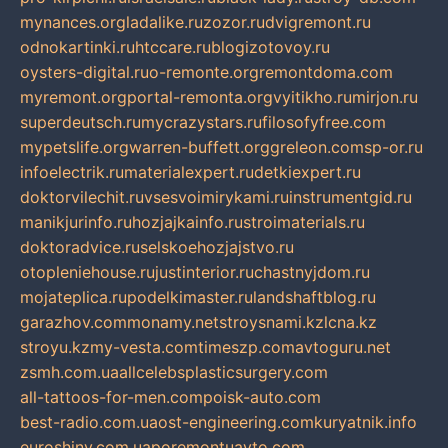
mynances.org
ladalike.ru
zozor.ru
dvigremont.ru
odnokartinki.ru
htccare.ru
blogizotovoy.ru
oysters-digital.ru
o-remonte.org
remontdoma.com
myremont.org
portal-remonta.org
vyitikho.ru
mirjon.ru
superdeutsch.ru
mycrazystars.ru
filosofyfree.com
mypetslife.org
warren-buffett.org
greleon.com
sp-or.ru
infoelectrik.ru
materialexpert.ru
detkiexpert.ru
doktorvilechit.ru
vsesvoimirykami.ru
instrumentgid.ru
manikjurinfo.ru
hozjajkainfo.ru
stroimaterials.ru
doktoradvice.ru
selskoehozjajstvo.ru
otopleniehouse.ru
justinterior.ru
chastnyjdom.ru
mojateplica.ru
podelkimaster.ru
landshaftblog.ru
garazhov.com
monamy.net
stroysnami.kz
lcna.kz
stroyu.kz
my-vesta.com
timeszp.com
avtoguru.net
zsmh.com.ua
allcelebsplasticsurgery.com
all-tattoos-for-men.com
poisk-auto.com
best-radio.com.ua
ost-engineering.com
kuryatnik.info
euroshiny.com.ua
poremontuavto.com