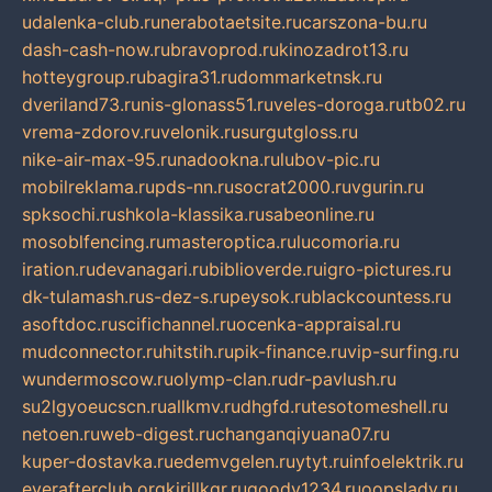
udalenka-club.ru
nerabotaetsite.ru
carszona-bu.ru
dash-cash-now.ru
bravoprod.ru
kinozadrot13.ru
hotteygroup.ru
bagira31.ru
dommarketnsk.ru
dveriland73.ru
nis-glonass51.ru
veles-doroga.ru
tb02.ru
vrema-zdorov.ru
velonik.ru
surgutgloss.ru
nike-air-max-95.ru
nadookna.ru
lubov-pic.ru
mobilreklama.ru
pds-nn.ru
socrat2000.ru
vgurin.ru
spksochi.ru
shkola-klassika.ru
sabeonline.ru
mosoblfencing.ru
masteroptica.ru
lucomoria.ru
iration.ru
devanagari.ru
biblioverde.ru
igro-pictures.ru
dk-tulamash.ru
s-dez-s.ru
peysok.ru
blackcountess.ru
asoftdoc.ru
scifichannel.ru
ocenka-appraisal.ru
mudconnector.ru
hitstih.ru
pik-finance.ru
vip-surfing.ru
wundermoscow.ru
olymp-clan.ru
dr-pavlush.ru
su2lgyoeucscn.ru
allkmv.ru
dhgfd.ru
tesotomeshell.ru
netoen.ru
web-digest.ru
changanqiyuana07.ru
kuper-dostavka.ru
edemvgelen.ru
ytyt.ru
infoelektrik.ru
everafterclub.org
kirillkgr.ru
goodv1234.ru
oopslady.ru