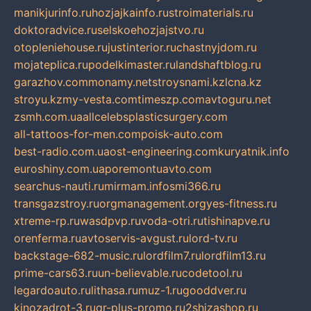
manikjurinfo.ru
hozjajkainfo.ru
stroimaterials.ru
doktoradvice.ru
selskoehozjajstvo.ru
otopleniehouse.ru
justinterior.ru
chastnyjdom.ru
mojateplica.ru
podelkimaster.ru
landshaftblog.ru
garazhov.com
monamy.net
stroysnami.kz
lcna.kz
stroyu.kz
my-vesta.com
timeszp.com
avtoguru.net
zsmh.com.ua
allcelebsplasticsurgery.com
all-tattoos-for-men.com
poisk-auto.com
best-radio.com.ua
ost-engineering.com
kuryatnik.info
euroshiny.com.ua
poremontuavto.com
searchus-nauti.ru
mirmam.info
smi366.ru
transgazstroy.ru
orgmanagement.org
yes-fitness.ru
xtreme-rp.ru
wasdpvp.ru
voda-otri.ru
tishinapve.ru
orenferma.ru
avtoservis-avgust.ru
lord-tv.ru
backstage-682-music.ru
lordfilm7.ru
lordfilm13.ru
prime-cars63.ru
un-believable.ru
codetool.ru
legardoauto.ru
lithasa.ru
muz-1.ru
gooddver.ru
kinozadrot-3.ru
qr-plus-promo.ru
2shizashop.ru