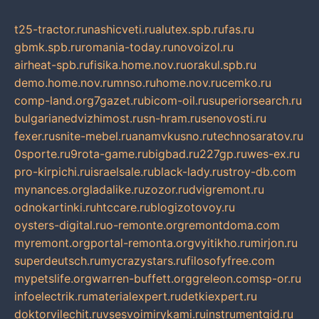
t25-tractor.ru
nashicveti.ru
alutex.spb.ru
fas.ru
gbmk.spb.ru
romania-today.ru
novoizol.ru
airheat-spb.ru
fisika.home.nov.ru
orakul.spb.ru
demo.home.nov.ru
mnso.ru
home.nov.ru
cemko.ru
comp-land.org
7gazet.ru
bicom-oil.ru
superiorsearch.ru
bulgarianedvizhimost.ru
sn-hram.ru
senovosti.ru
fexer.ru
snite-mebel.ru
anamvkusno.ru
technosaratov.ru
0sporte.ru
9rota-game.ru
bigbad.ru
227gp.ru
wes-ex.ru
pro-kirpichi.ru
israelsale.ru
black-lady.ru
stroy-db.com
mynances.org
ladalike.ru
zozor.ru
dvigremont.ru
odnokartinki.ru
htccare.ru
blogizotovoy.ru
oysters-digital.ru
o-remonte.org
remontdoma.com
myremont.org
portal-remonta.org
vyitikho.ru
mirjon.ru
superdeutsch.ru
mycrazystars.ru
filosofyfree.com
mypetslife.org
warren-buffett.org
greleon.com
sp-or.ru
infoelectrik.ru
materialexpert.ru
detkiexpert.ru
doktorvilechit.ru
vsesvoimirykami.ru
instrumentgid.ru