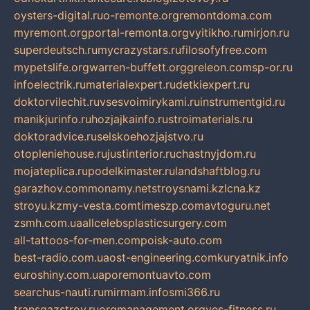
oysters-digital.ru
o-remonte.org
remontdoma.com
myremont.org
portal-remonta.org
vyitikho.ru
mirjon.ru
superdeutsch.ru
mycrazystars.ru
filosofyfree.com
mypetslife.org
warren-buffett.org
greleon.com
sp-or.ru
infoelectrik.ru
materialexpert.ru
detkiexpert.ru
doktorvilechit.ru
vsesvoimirykami.ru
instrumentgid.ru
manikjurinfo.ru
hozjajkainfo.ru
stroimaterials.ru
doktoradvice.ru
selskoehozjajstvo.ru
otopleniehouse.ru
justinterior.ru
chastnyjdom.ru
mojateplica.ru
podelkimaster.ru
landshaftblog.ru
garazhov.com
monamy.net
stroysnami.kz
lcna.kz
stroyu.kz
my-vesta.com
timeszp.com
avtoguru.net
zsmh.com.ua
allcelebsplasticsurgery.com
all-tattoos-for-men.com
poisk-auto.com
best-radio.com.ua
ost-engineering.com
kuryatnik.info
euroshiny.com.ua
poremontuavto.com
searchus-nauti.ru
mirmam.info
smi366.ru
transgazstroy.ru
orgmanagement.org
yes-fitness.ru