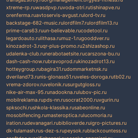
xtreme-rp.ru
wasdpvp.ru
voda-otri.ru
tishinapve.ru
orenferma.ru
avtoservis-avgust.ru
lord-tv.ru
backstage-682-music.ru
lordfilm7.ru
lordfilm13.ru
prime-cars63.ru
un-believable.ru
codetool.ru
legardoauto.ru
lithasa.ru
muz-1.ru
gooddver.ru
kinozadrot-3.ru
qr-plus-promo.ru
2shizashop.ru
udalenka-club.ru
nerabotaetsite.ru
carszona-bu.ru
dash-cash-now.ru
bravoprod.ru
kinozadrot13.ru
hotteygroup.ru
bagira31.ru
dommarketnsk.ru
dveriland73.ru
nis-glonass51.ru
veles-doroga.ru
tb02.ru
vrema-zdorov.ru
velonik.ru
surgutgloss.ru
nike-air-max-95.ru
nadookna.ru
lubov-pic.ru
mobilreklama.ru
pds-nn.ru
socrat2000.ru
vgurin.ru
spksochi.ru
shkola-klassika.ru
sabeonline.ru
mosoblfencing.ru
masteroptica.ru
lucomoria.ru
iration.ru
devanagari.ru
biblioverde.ru
igro-pictures.ru
dk-tulamash.ru
s-dez-s.ru
peysok.ru
blackcountess.ru