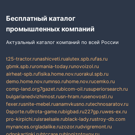
Бесплатный каталог
промышленных компаний
Актуальный каталог компаний по всей России
t25-tractor.ru
nashicveti.ru
alutex.spb.ru
fas.ru
gbmk.spb.ru
romania-today.ru
novoizol.ru
airheat-spb.ru
fisika.home.nov.ru
orakul.spb.ru
demo.home.nov.ru
mnso.ru
home.nov.ru
cemko.ru
comp-land.org
7gazet.ru
bicom-oil.ru
superiorsearch.ru
bulgarianedvizhimost.ru
sn-hram.ru
senovosti.ru
fexer.ru
snite-mebel.ru
anamvkusno.ru
technosaratov.ru
0sporte.ru
9rota-game.ru
bigbad.ru
227gp.ru
wes-ex.ru
pro-kirpichi.ru
israelsale.ru
black-lady.ru
stroy-db.com
mynances.org
ladalike.ru
zozor.ru
dvigremont.ru
odnokartinki.ru
htccare.ru
blogizotovoy.ru