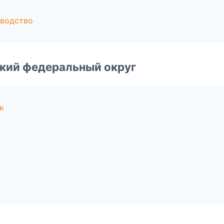
зводство
ский федеральный округ
к