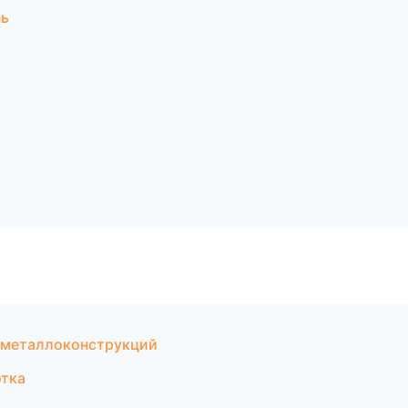
нь
 металлоконструкций
тка