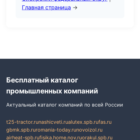
Главная страница
→
Бесплатный каталог
промышленных компаний
Актуальный каталог компаний по всей России
t25-tractor.ru
nashicveti.ru
alutex.spb.ru
fas.ru
gbmk.spb.ru
romania-today.ru
novoizol.ru
airheat-spb.ru
fisika.home.nov.ru
orakul.spb.ru