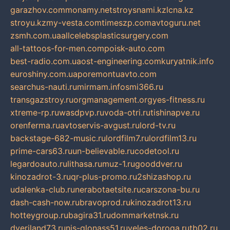
garazhov.com
monamy.net
stroysnami.kz
lcna.kz
stroyu.kz
my-vesta.com
timeszp.com
avtoguru.net
zsmh.com.ua
allcelebsplasticsurgery.com
all-tattoos-for-men.com
poisk-auto.com
best-radio.com.ua
ost-engineering.com
kuryatnik.info
euroshiny.com.ua
poremontuavto.com
searchus-nauti.ru
mirmam.info
smi366.ru
transgazstroy.ru
orgmanagement.org
yes-fitness.ru
xtreme-rp.ru
wasdpvp.ru
voda-otri.ru
tishinapve.ru
orenferma.ru
avtoservis-avgust.ru
lord-tv.ru
backstage-682-music.ru
lordfilm7.ru
lordfilm13.ru
prime-cars63.ru
un-believable.ru
codetool.ru
legardoauto.ru
lithasa.ru
muz-1.ru
gooddver.ru
kinozadrot-3.ru
qr-plus-promo.ru
2shizashop.ru
udalenka-club.ru
nerabotaetsite.ru
carszona-bu.ru
dash-cash-now.ru
bravoprod.ru
kinozadrot13.ru
hotteygroup.ru
bagira31.ru
dommarketnsk.ru
dveriland73.ru
nis-glonass51.ru
veles-doroga.ru
tb02.ru