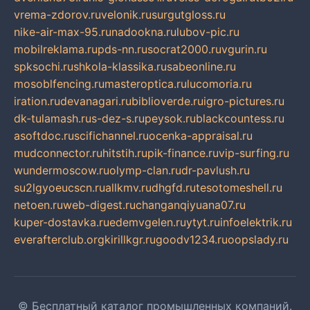
vrema-zdorov.ru
velonik.ru
surgutgloss.ru
nike-air-max-95.ru
nadookna.ru
lubov-pic.ru
mobilreklama.ru
pds-nn.ru
socrat2000.ru
vgurin.ru
spksochi.ru
shkola-klassika.ru
sabeonline.ru
mosoblfencing.ru
masteroptica.ru
lucomoria.ru
iration.ru
devanagari.ru
biblioverde.ru
igro-pictures.ru
dk-tulamash.ru
s-dez-s.ru
peysok.ru
blackcountess.ru
asoftdoc.ru
scifichannel.ru
ocenka-appraisal.ru
mudconnector.ru
hitstih.ru
pik-finance.ru
vip-surfing.ru
wundermoscow.ru
olymp-clan.ru
dr-pavlush.ru
su2lgyoeucscn.ru
allkmv.ru
dhgfd.ru
tesotomeshell.ru
netoen.ru
web-digest.ru
changanqiyuana07.ru
kuper-dostavka.ru
edemvgelen.ru
ytyt.ru
infoelektrik.ru
everafterclub.org
kirillkgr.ru
goodv1234.ru
oopslady.ru
© Бесплатный каталог промышленных компаний.