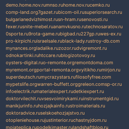
demo.home.nov.ru
mnso.ru
home.nov.ru
cemko.ru
comp-land.org
7gazet.ru
bicom-oil.ru
superiorsearch.ru
bulgarianedvizhimost.ru
sn-hram.ru
senovosti.ru
fexer.ru
snite-mebel.ru
anamvkusno.ru
technosaratov.ru
0sporte.ru
9rota-game.ru
bigbad.ru
227gp.ru
wes-ex.ru
pro-kirpichi.ru
israelsale.ru
black-lady.ru
stroy-db.com
mynances.org
ladalike.ru
zozor.ru
dvigremont.ru
odnokartinki.ru
htccare.ru
blogizotovoy.ru
oysters-digital.ru
o-remonte.org
remontdoma.com
myremont.org
portal-remonta.org
vyitikho.ru
mirjon.ru
superdeutsch.ru
mycrazystars.ru
filosofyfree.com
mypetslife.org
warren-buffett.org
greleon.com
sp-or.ru
infoelectrik.ru
materialexpert.ru
detkiexpert.ru
doktorvilechit.ru
vsesvoimirykami.ru
instrumentgid.ru
manikjurinfo.ru
hozjajkainfo.ru
stroimaterials.ru
doktoradvice.ru
selskoehozjajstvo.ru
otopleniehouse.ru
justinterior.ru
chastnyjdom.ru
mojateplica.ru
podelkimaster.ru
landshaftblog.ru